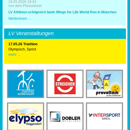
16.05.2026 19:43
von dem Presseteam
LV Athleten erfolgreich beim Wings for Life World Run in München
LV
Weiterlesen …
Athleten
erfolgreich
beim
LV Veranstaltungen
Wings
for
Life
17.05.26 Triathlon
World
Olympisch, Sprint
Run
mehr ...
in
München