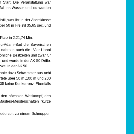
 Start. Die Veranstaltung war
 Mal ins Wasser und es wurden
il, was ihr in der Altersklasse
ber 50 m Freistil 35,65 sec. und
latz in 2:21,74 Min.
ng-Adami-Bad die Bayerischen
en nahmen auch die LVler Hanni
önliche Bestzeiten und zwar für
. und wurde in der AK 50 Dritte.
zwei in der AK 50.
konnte dazu Schwimmer aus acht
rtete über 50 m ,100 m und 200
K 35 keine Konkurrenz. Ebenfalls
.
n den nächsten Wettkampf, den
asters-Meisterschaften "kurze
jederzeit zu einem Schnupper-