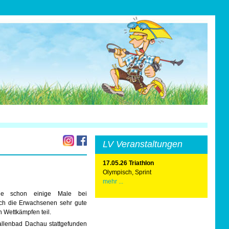
LV Veranstaltungen
17.05.26 Triathlon
Olympisch, Sprint
mehr ...
ie schon einige Male bei
ch die Erwachsenen sehr gute
 Wettkämpfen teil.
allenbad Dachau stattgefunden