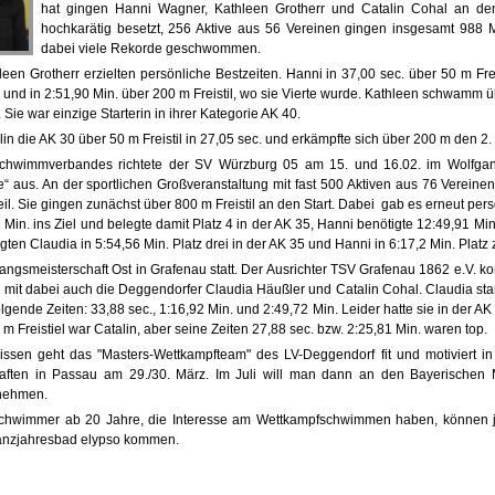
hat gingen Hanni Wagner, Kathleen Grotherr und Catalin Cohal an den
hochkarätig besetzt, 256 Aktive aus 56 Vereinen gingen insgesamt 988
dabei viele Rekorde geschwommen.
 Grotherr erzielten persönliche Bestzeiten. Hanni in 37,00 sec. über 50 m Freist
 und in 2:51,90 Min. über 200 m Freistil, wo sie Vierte wurde. Kathleen schwamm ü
 Sie war einzige Starterin in ihrer Kategorie AK 40.
 die AK 30 über 50 m Freistil in 27,05 sec. und erkämpfte sich über 200 m den 2. P
Schwimmverbandes richtete der SV Würzburg 05 am 15. und 16.02. im Wolfga
e“ aus. An der sportlichen Großveranstaltung mit fast 500 Aktiven aus 76 Verein
l. Sie gingen zunächst über 800 m Freistil an den Start. Dabei gab es erneut pers
Min. ins Ziel und belegte damit Platz 4 in der AK 35, Hanni benötigte 12:49,91 Min
ten Claudia in 5:54,56 Min. Platz drei in der AK 35 und Hanni in 6:17,2 Min. Platz 
gangsmeisterschaft Ost in Grafenau statt. Der Ausrichter TSV Grafenau 1862 e.V. 
h mit dabei auch die Deggendorfer Claudia Häußler und Catalin Cohal. Claudia sta
folgende Zeiten: 33,88 sec., 1:16,92 Min. und 2:49,72 Min. Leider hatte sie in der A
m Freistiel war Catalin, aber seine Zeiten 27,88 sec. bzw. 2:25,81 Min. waren top
issen geht das "Masters-Wettkampfteam" des LV-Deggendorf fit und motiviert i
aften in Passau am 29./30. März. Im Juli will man dann an den Bayerischen M
lnehmen.
 Schwimmer ab 20 Jahre, die Interesse am Wettkampfschwimmen haben, können 
anzjahresbad elypso kommen.