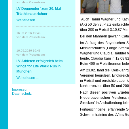
Erding
von dem Presseteam
mit
Sportabzeichen
LV Deggendorf zum 20. Mal
Spaß
und
Triathlonausrichter
Erfolg
Auch Hanni Wagner und Kathleen
LV
Weiterlesen …
Tempo & Gymnastik
Deggendorf
(AK) 50 den 3. Platz einbrachte
zum
über 200 m Freistil 3:10,87 Min.
20.
16.05.2026 19:43
Mal
Bei den Männern gewann Catalin
von dem Presseteam
Triathlonausrichter
Im Auftrag des Bayerischen 
Meisterschaften „Lange Streck
16.05.2026 19:43
Wagner und Claudia Häußler tei
von dem Presseteam
beide. Claudia kam in 12:08,82 
LV Athleten erfolgreich beim
Beim 400 m Freistilrennen beleg
Wings for Life World Run in
Am 23.02. fand die Kreis-Jahr
München
Vereinen begrüßen. Erfolgreic
LV
Weiterlesen …
m Freistil und erreichte dabei 
Athleten
erfolgreich
konkurrenzlos über 50 und 200 
Navigation
Impressum
beim
Nach diesen positiven Ergebn
überspringen
Datenschutz
Wings
for
Niederbayerischen Meistersch
Life
Strecken" in Aschaffenburg tei
World
Fortgeschrittene, erfahrende
Run
in
Schwimmtraining des LV ins G
München