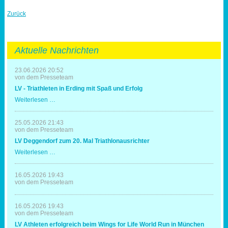
Zurück
Aktuelle Nachrichten
23.06.2026 20:52
von dem Presseteam
LV - Triathleten in Erding mit Spaß und Erfolg
LV
Weiterlesen …
-
Triathleten
in
25.05.2026 21:43
Erding
von dem Presseteam
mit
LV Deggendorf zum 20. Mal Triathlonausrichter
Spaß
und
LV
Weiterlesen …
Erfolg
Deggendorf
zum
20.
16.05.2026 19:43
Mal
von dem Presseteam
Triathlonausrichter
16.05.2026 19:43
von dem Presseteam
LV Athleten erfolgreich beim Wings for Life World Run in München