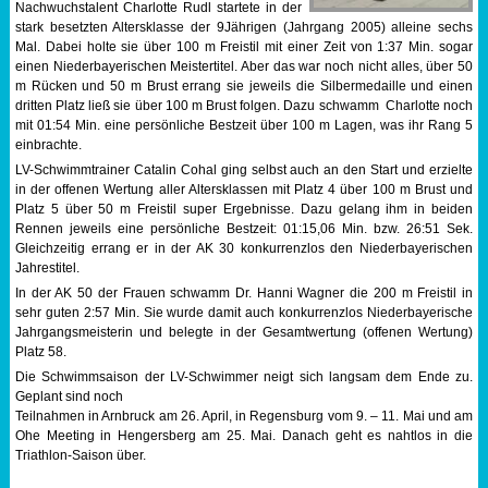
Nachwuchstalent Charlotte Rudl startete in der
stark besetzten Altersklasse der 9Jährigen (Jahrgang 2005) alleine sechs
Sportabzeichen
Mal. Dabei holte sie über 100 m Freistil mit einer Zeit von 1:37 Min. sogar
einen Niederbayerischen Meistertitel. Aber das war noch nicht alles, über 50
Tempo & Gymnastik
m Rücken und 50 m Brust errang sie jeweils die Silbermedaille und einen
dritten Platz ließ sie über 100 m Brust folgen. Dazu schwamm Charlotte noch
mit 01:54 Min. eine persönliche Bestzeit über 100 m Lagen, was ihr Rang 5
einbrachte.
LV-Schwimmtrainer Catalin Cohal ging selbst auch an den Start und erzielte
in der offenen Wertung aller Altersklassen mit Platz 4 über 100 m Brust und
Platz 5 über 50 m Freistil super Ergebnisse. Dazu gelang ihm in beiden
Rennen jeweils eine persönliche Bestzeit: 01:15,06 Min. bzw. 26:51 Sek.
Gleichzeitig errang er in der AK 30 konkurrenzlos den Niederbayerischen
Jahrestitel.
In der AK 50 der Frauen schwamm Dr. Hanni Wagner die 200 m Freistil in
sehr guten 2:57 Min. Sie wurde damit auch konkurrenzlos Niederbayerische
Jahrgangsmeisterin und belegte in der Gesamtwertung (offenen Wertung)
Platz 58.
Die Schwimmsaison der LV-Schwimmer neigt sich langsam dem Ende zu.
Geplant sind noch
Teilnahmen in Arnbruck am 26. April, in Regensburg vom 9. – 11. Mai und am
Ohe Meeting in Hengersberg am 25. Mai. Danach geht es nahtlos in die
Triathlon-Saison über.