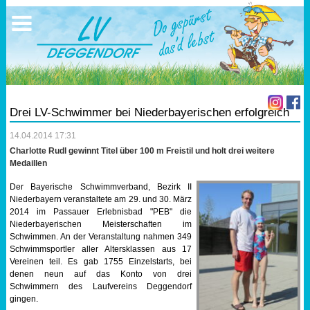
Ausschreibungen
Sportangebote
Ergebnisse
Verein
Trainingszeiten
17.05.2026 Triathlon
Ergebnisse
Mitgliedschaft
Laufen
Vereinskleidung
Drei LV-Schwimmer bei Niederbayerischen erfolgreich
Lauf 10
Vorstandschaft
14.04.2014 17:31
Charlotte Rudl gewinnt Titel über 100 m Freistil und holt drei weitere
Triathlon
Übungs- Gruppenleiter
Medaillen
Der Bayerische Schwimmverband, Bezirk II
Nordic Walking
Dokumente
Niederbayern veranstaltete am 29. und 30. März
2014 im Passauer Erlebnisbad "PEB" die
Niederbayerischen Meisterschaften im
Schwimmen
SEPA Info
Schwimmen. An der Veranstaltung nahmen 349
Schwimmsportler aller Altersklassen aus 17
Orientierungslauf
Bankverbindung
Vereinen teil. Es gab 1755 Einzelstarts, bei
denen neun auf das Konto von drei
Schwimmern des Laufvereins Deggendorf
Nachwuchsförderung
gingen.