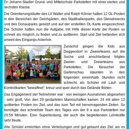
Dr.-Johann-Stadler Grund- und Mittelschule Parkstetten mit einer vierten und
sechsten Klasse.
Sportabzeichen
Die Orientierungsläufer des LV Walter und Ralph Körner hatten 12 OL-Posten
in den Bereichen der Deichgärten, des Stadthallenparks, des Gleisdreiecks
Tempo & Gymnastik
und des Donauparks gesetzt und auf der erstellten OL-Karte eingezeichnet.
Die Schüler hatten nun die Aufgabe, mit Hilfe dieser Karte die Posten so
schnell als möglich zu finden und zu quittieren. Start und Ziel befanden sich
unweit des Eingangs Ackerloh.
Zunächst gingen die Kids aus
Deggendorf in Zweierteams auf die
Suche und anschließend folgten
Zweier- und Dreierteams aus
Parkstetten. Die Besucher der
Gartenschau staunten in den
folgenden eineinhalb Stunden nicht
schlecht, als Schüler mit Lauf- und
Kontrollkarten "bewaffnet", kreuz und quer durch das Gelände flitzten.
Das Engagement der Teilnehmer war - von wenigen Ausnahmen abgesehen
- sehr groß. Von den 29 gestarteten Mannschaften kamen 24 mit allen 12
quittierten Posten ins Ziel, und das zum Teil mit hervorragenden Zeiten. So
benötigte das schnellste Team des Tages von der 6 a aus Parkstetten nur
20:59 Minuten. Eine Superleistung, die auch die begleitenden Lehrkräfte
sehr freute.
Alle Schüler erreichten ohne Verletzungen und gut gelaunt das Ziel, wo es