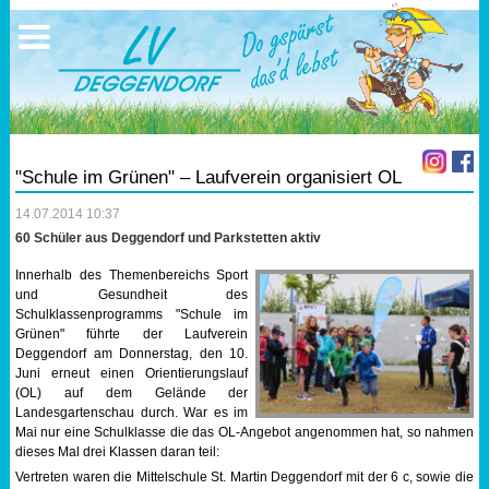
Ausschreibungen
Sportangebote
Ergebnisse
Verein
Trainingszeiten
17.05.2026 Triathlon
Ergebnisse
Mitgliedschaft
Laufen
Vereinskleidung
"Schule im Grünen" – Laufverein organisiert OL
Lauf 10
Vorstandschaft
14.07.2014 10:37
60 Schüler aus Deggendorf und Parkstetten aktiv
Triathlon
Übungs- Gruppenleiter
Innerhalb des Themenbereichs Sport
und Gesundheit des
Nordic Walking
Dokumente
Schulklassenprogramms "Schule im
Grünen" führte der Laufverein
Deggendorf am Donnerstag, den 10.
Schwimmen
SEPA Info
Juni erneut einen Orientierungslauf
(OL) auf dem Gelände der
Orientierungslauf
Bankverbindung
Landesgartenschau durch. War es im
Mai nur eine Schulklasse die das OL-Angebot angenommen hat, so nahmen
dieses Mal drei Klassen daran teil:
Nachwuchsförderung
Vertreten waren die Mittelschule St. Martin Deggendorf mit der 6 c, sowie die