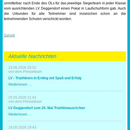
unmittelbar nach Ende des OLs für das jeweilige Siegerteam in jeder Klasse
vom ausrichtenden LV Deggendorf einen Pokal in Laufschuhform gab. Auch
die Urkunden für alle Teilnehmer sind inzwischen schon an die
teilnehmenden Schulen verschickt worden.
Zurück
Aktuelle Nachrichten
23.06.2026 20:52
von dem Presseteam
LV - Triathleten in Erding mit Spaß und Erfolg
LV
Weiterlesen …
-
Triathleten
in
25.05.2026 21:43
Erding
von dem Presseteam
mit
LV Deggendorf zum 20. Mal Triathlonausrichter
Spaß
und
LV
Weiterlesen …
Erfolg
Deggendorf
zum
20.
16.05.2026 19:43