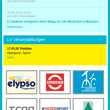
Mal
von dem Presseteam
Triathlonausrichter
16.05.2026 19:43
von dem Presseteam
LV Athleten erfolgreich beim Wings for Life World Run in München
LV
Weiterlesen …
Athleten
erfolgreich
beim
LV Veranstaltungen
Wings
for
Life
17.05.26 Triathlon
World
Olympisch, Sprint
Run
mehr ...
in
München