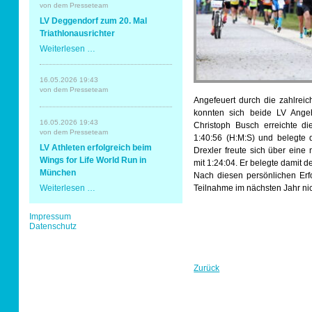
Erding
von dem Presseteam
mit
Sportabzeichen
LV Deggendorf zum 20. Mal
Spaß
und
Triathlonausrichter
Erfolg
LV
Weiterlesen …
Tempo & Gymnastik
Deggendorf
zum
20.
16.05.2026 19:43
Mal
von dem Presseteam
Triathlonausrichter
Angefeuert durch die zahlrei
konnten sich beide LV Angeh
16.05.2026 19:43
Christoph Busch erreichte di
von dem Presseteam
1:40:56 (H:M:S) und belegte 
LV Athleten erfolgreich beim
Drexler freute sich über eine
Wings for Life World Run in
mit 1:24:04. Er belegte damit d
München
Nach diesen persönlichen Erfo
LV
Teilnahme im nächsten Jahr ni
Weiterlesen …
Athleten
erfolgreich
Navigation
Impressum
beim
überspringen
Datenschutz
Wings
for
Life
World
Run
Zurück
in
München