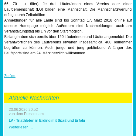
65, 70 u. älter). Je drei Läufer/Innen eines Vereins oder einer
Laufgemeinschaft (LG) bilden eine Mannschaft. Die Mannschaftswertung
erfolgt durch Zeitaddition.
Anmeldungen für alle Läufe sind bis Sonntag 17. März 2018 online auf
unserer Homepage möglich. Außerdem sind Nachmeldungen auch am
Veranstaltungstag bis 1 h vor den Start möglich.
Bislang haben sich bereits über 120 Läuferinnen und Läufer angemeldet. Die
Verantwortlichen des Laufvereins erwarten insgesamt ca. 400 Teilnehmer
begrüßen zu können. Auch junge und jung gebliebene Anfänger des
Laufsports sind am 24. März herzlich willkommen.
Zurück
Aktuelle Nachrichten
23.06.2026 20:52
von dem Presseteam
LV - Triathleten in Erding mit Spaß und Erfolg
LV
Weiterlesen …
-
Triathleten