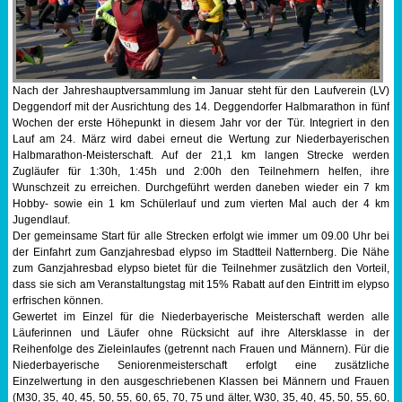
Sportabzeichen
Tempo & Gymnastik
Nach der Jahreshauptversammlung im Januar steht für den Laufverein (LV)
Deggendorf mit der Ausrichtung des 14. Deggendorfer Halbmarathon in fünf
Wochen der erste Höhepunkt in diesem Jahr vor der Tür. Integriert in den
Lauf am 24. März wird dabei erneut die Wertung zur Niederbayerischen
Halbmarathon-Meisterschaft. Auf der 21,1 km langen Strecke werden
Zugläufer für 1:30h, 1:45h und 2:00h den Teilnehmern helfen, ihre
Wunschzeit zu erreichen. Durchgeführt werden daneben wieder ein 7 km
Hobby- sowie ein 1 km Schülerlauf und zum vierten Mal auch der 4 km
Jugendlauf.
Der gemeinsame Start für alle Strecken erfolgt wie immer um 09.00 Uhr bei
der Einfahrt zum Ganzjahresbad elypso im Stadtteil Natternberg. Die Nähe
zum Ganzjahresbad elypso bietet für die Teilnehmer zusätzlich den Vorteil,
dass sie sich am Veranstaltungstag mit 15% Rabatt auf den Eintritt im elypso
erfrischen können.
Gewertet im Einzel für die Niederbayerische Meisterschaft werden alle
Läuferinnen und Läufer ohne Rücksicht auf ihre Altersklasse in der
Reihenfolge des Zieleinlaufes (getrennt nach Frauen und Männern). Für die
Niederbayerische Seniorenmeisterschaft erfolgt eine zusätzliche
Einzelwertung in den ausgeschriebenen Klassen bei Männern und Frauen
(M30, 35, 40, 45, 50, 55, 60, 65, 70, 75 und älter, W30, 35, 40, 45, 50, 55, 60,