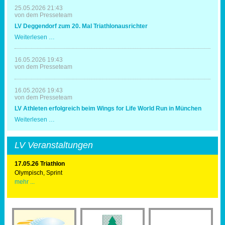
in
25.05.2026 21:43
Erding
von dem Presseteam
mit
LV Deggendorf zum 20. Mal Triathlonausrichter
Spaß
und
LV
Weiterlesen …
Erfolg
Deggendorf
zum
20.
16.05.2026 19:43
Mal
von dem Presseteam
Triathlonausrichter
16.05.2026 19:43
von dem Presseteam
LV Athleten erfolgreich beim Wings for Life World Run in München
LV
Weiterlesen …
Athleten
erfolgreich
beim
LV Veranstaltungen
Wings
for
Life
17.05.26 Triathlon
World
Olympisch, Sprint
Run
mehr ...
in
München