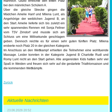
männlich. Giulio erreichte den elften Platz
bei den männlichen Schülern A.
Über die gleiche Strecke gingen die
Mädchen Amelie Hanf und Milena Lunt, als
Angehörige der weiblichen Jugend B, an
den Start. Amelie lieferte sich bis zuletzt ein
sehr spannendes Rennen mit Sonja Fellner
vom TSV Zirndorf und musste sich am
Schluss um eine Millisekunde geschlagen
geben. Dennoch reichte es für einen sehr guten fünften Platz. Milena
eroberte noch Platz 20 in der gleichen Kategorie.
Im Anschluss an den Wettkampf erhielten die Teilnehmer eine wohltuende
Massage. Leider konnten in der Kategorie Jugend B Charlotte Rudl und
Romy Lunt nicht an den Start gehen. Alle angereisten Kids hatten sehr viel
Spaß in Weiden und freuen sich sehr auf die gestartete Triathlonsaison und
die kommenden Wettkämpfe.
Zurück
Aktuelle Nachrichten
23.06.2026 20:52