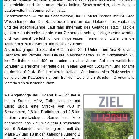
ausgerichtet und fand unter etwas kaltem Schwimmwetter, aber bestem
Sportabzeichen
Läuferwetter mit Sonnenschein, statt.
Geschwommen wurde im Schätzlerbad, im 50-Meter-Becken mit 24 Grad
Wassertemperatur. Die Radstrecke führte um das Gelände des Freibades
Tempo & Gymnastik
und der abschließende Lauf fand innerhalb des Geländes statt. Fast die
gesamte Laufstrecke konnte vom Zielbereich sehr gut eingesehen werden
und war somit perfekt für die mitgereisten Trainer und Eltern um die
Teilnehmer zu motivieren und heftig anzufeuern.
Als erstes gingen die Schüler B-C an den Start. Unter ihnen Ana Rukavina,
Henriette und Victoria Rudl. Die drei Mädchen hatten 100 m Schwimmen, 2,5
km Radfahren und 400 m Laufen zu absolvieren. Bei den weiblichen
Schülern B erreichte Henriette dies in einer Zeit von 15:33 min. und schaffte
es damit auf Platz fünf. Ihre Vereinskollegin Ana konnte sich Platz sechs in
der gleichen Kategorie sichern. Bei den weiblichen Schülern C erkämpfte
Victoria sich den vierten Platz.
Als Angehörige der Jugend B – Schüler A
hatten Samuel März, Felix Ittameier und
Giulio Bugia eine Strecke von 400 m
Schwimmen, 9,6 km Radfahren und 2,5 km
Laufen zurückzulegen. Samuel und Felix
beendeten das Ziel mit einem Unterschied
von 9 Sekunden und belegten damit die
Plätze 17 und 18 in der Kategorie Jugend B