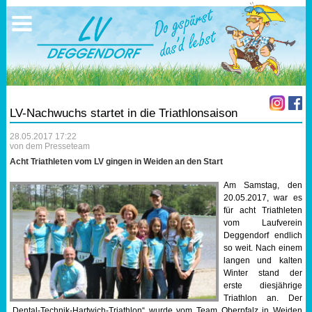
Ausschreibungen
Sportangebote
Ergebnisse
Verein
Trainingszeiten
17.05.2026 Triathlon
Ergebnisse
Mitgliedschaft
Laufen
Vereinskleidung
LV-Nachwuchs startet in die Triathlonsaison
Lauf 10
Vorstandschaft
28.05.2017 17:22
von dem Presseteam
Triathlon
Übungs- Gruppenleiter
Acht Triathleten vom LV gingen in Weiden an den Start
Am Samstag, den
Nordic Walking
Dokumente
20.05.2017, war es
für acht Triathleten
vom Laufverein
Schwimmen
SEPA Info
Deggendorf endlich
so weit. Nach einem
langen und kalten
Orientierungslauf
Bankverbindung
Winter stand der
erste diesjährige
Nachwuchsförderung
Triathlon an. Der
„Dental-Technik-Hartwich-Triathlon“ wurde vom Team Oberpfalz in Weiden