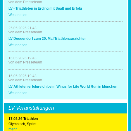
von dem Presseteam
LV - Triathleten in Erding mit Spaß und Erfolg
LV
Weiterlesen …
-
Triathleten
in
25.05.2026 21:43
Erding
von dem Presseteam
mit
LV Deggendorf zum 20. Mal Triathlonausrichter
Spaß
und
LV
Weiterlesen …
Erfolg
Deggendorf
zum
20.
16.05.2026 19:43
Mal
von dem Presseteam
Triathlonausrichter
16.05.2026 19:43
von dem Presseteam
LV Athleten erfolgreich beim Wings for Life World Run in München
LV
Weiterlesen …
Athleten
erfolgreich
beim
LV Veranstaltungen
Wings
for
Life
17.05.26 Triathlon
World
Olympisch, Sprint
Run
mehr ...
in