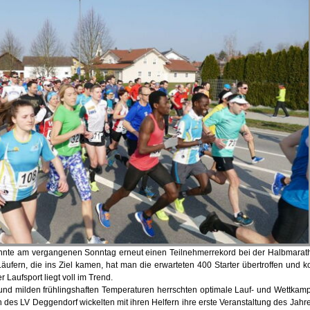
nnte am vergangenen Sonntag erneut einen Teilnehmerrekord bei der Halbmarath
ufern, die ins Ziel kamen, hat man die erwarteten 400 Starter übertroffen und k
r Laufsport liegt voll im Trend.
und milden frühlingshaften Temperaturen herrschten optimale Lauf- und Wettka
en des LV Deggendorf wickelten mit ihren Helfern ihre erste Veranstaltung des Jah