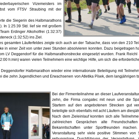
ederbayerischen Vizemeisters im
bst vom FTSV Straubing mit der
rte die Siegerin des Halbmarathons
. In 1:25:39 Std. lief sie mit großem
Team Erdinger Alkoholfrei (1:32:37)
eneck (1:32:52) ins Ziel.
es gesamten Läuferfeldes zeigte sich auch an der Tatsache, dass von den 210 T
ke in einer Zeit von unter zwei Stunden absolvieren konnten. Dazu beigetragen ha
om LV Deggendorf für die Halbmarathonstrecke eingesetzt wurden. Frank Reichl (
2:00 h:min) waren vielen Teilnehmern eine wichtige Hilfe, um sich die erforderliche
 Deggendorfer Halbmarathon wieder eine internationale Beteiligung mit Teilneh
bei die zehn Jugendlichen und Erwachsenen von Atletika Písek, dem langjährigen t
Bei der Firmenteilnahme an dieser Laufveranstal
zehn, die Firma congatec mit neun und die Sp
Startern auf den angebotenen Strecken gut ver
beteiligte sich ebenfalls mit acht Läufern am diesjä
Nach dem Zieleinlauf konnten sich alle Teilnehmer
zahlreichen Gesprächen alte Freundschaf
Bekanntschaften unter Sportfreunden mach
Veranstaltung sehr viele positive Stimmen von 
reibungslose Durchführung der Veranstaltung, 