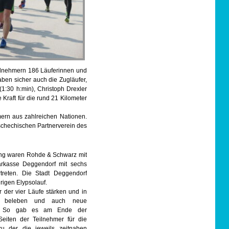
eilnehmern 186 Läuferinnen und
ben sicher auch die Zugläufer,
1:30 h:min), Christoph Drexler
 Kraft für die rund 21 Kilometer
mern aus zahlreichen Nationen.
schechischen Partnerverein des
tung waren Rohde & Schwarz mit
arkasse Deggendorf mit sechs
treten. Die Stadt Deggendorf
hrigen Elypsolauf.
 der vier Läufe stärken und in
ten beleben und auch neue
en. So gab es am Ende der
Seiten der Teilnehmer für die
zu der die jeweils zeitnahen