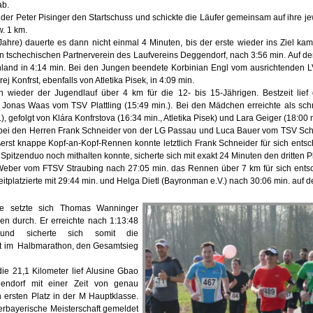
ab.
der Peter Pisinger den Startschuss und schickte die Läufer gemeinsam auf ihre je
. 1 km.
Jahre) dauerte es dann nicht einmal 4 Minuten, bis der erste wieder ins Ziel k
en tschechischen Partnerverein des Laufvereins Deggendorf, nach 3:56 min. Auf dem
and in 4:14 min. Bei den Jungen beendete Korbinian Engl vom ausrichtenden LV
j Konfrst, ebenfalls von Atletika Pisek, in 4:09 min.
wieder der Jugendlauf über 4 km für die 12- bis 15-Jährigen. Bestzeit lief
r Jonas Waas vom TSV Plattling (15:49 min.). Bei den Mädchen erreichte als sc
 gefolgt von Klára Konfrstova (16:34 min., Atletika Pisek) und Lara Geiger (18:00 m
 bei den Herren Frank Schneider von der LG Passau und Luca Bauer vom TSV Sch
ußerst knappe Kopf-an-Kopf-Rennen konnte letztlich Frank Schneider für sich ents
pitzenduo noch mithalten konnte, sicherte sich mit exakt 24 Minuten den dritten Pl
eber vom FTSV Straubing nach 27:05 min. das Rennen über 7 km für sich entsc
eitplatzierte mit 29:44 min. und Helga Dietl (Bayronman e.V.) nach 30:06 min. auf d
ke setzte sich Thomas Wanninger
n durch. Er erreichte nach 1:13:48
e und sicherte sich somit die
ft im Halbmarathon, den Gesamtsieg
die 21,1 Kilometer lief Alusine Gbao
endorf mit einer Zeit von genau
 ersten Platz in der M Hauptklasse.
derbayerische Meisterschaft gemeldet