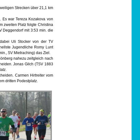
weiligen Strecken über 21,1 km
am. Es war Tereza Kozakova von
 zweiten Platz folgte Christina
 Deggendorf mit 3:53 min. die
 dabei Uli Stocker von der TV
hnellste Jugendliche Romy Lunt
in., SV Mietraching) das Ziel.
önberg nahezu zeitgleich nach
cheiden. Jonas Gilch (TSV 1883
atz.
heiden. Carmen Hirtreiter vom
em dritten Podestplatz.