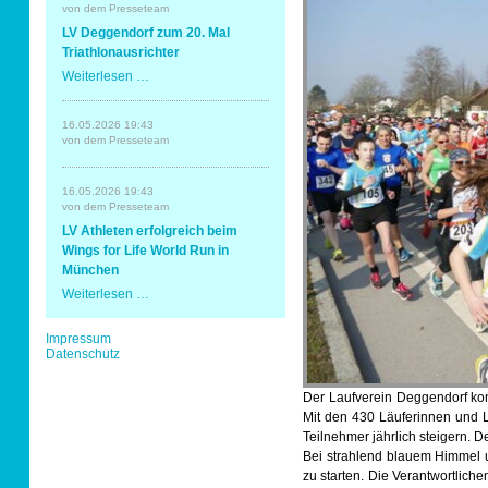
Erding
von dem Presseteam
mit
Sportabzeichen
LV Deggendorf zum 20. Mal
Spaß
und
Triathlonausrichter
Erfolg
LV
Weiterlesen …
Tempo & Gymnastik
Deggendorf
zum
20.
16.05.2026 19:43
Mal
von dem Presseteam
Triathlonausrichter
16.05.2026 19:43
von dem Presseteam
LV Athleten erfolgreich beim
Wings for Life World Run in
München
LV
Weiterlesen …
Athleten
erfolgreich
Navigation
Impressum
beim
überspringen
Datenschutz
Wings
for
Life
Der Laufverein Deggendorf ko
World
Run
Mit den 430 Läuferinnen und Lä
in
Teilnehmer jährlich steigern. De
München
Bei strahlend blauem Himmel 
zu starten. Die Verantwortlich