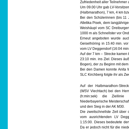
Zufriedenheit aller Teilnehmer 
Um 09.00 Uhr gab LV-Vorsitzen
(Halbmarathon), 7 km, 4 km bzw
Bei den Schülerinnen (bis 11 
Atletika Pisek, dem langjährig
Weishäupl vom SC Dreiburgenl
1000 m als Schnellster vor Ondre
Erneut angeboten wurde auch 
Geiselhöring in 15:40 min. vo
vom LV Deggendorf (16:04 min.),
Auf der 7 km – Strecke kamen
23:10 min. ins Ziel. Dieses ä
Bogen), der zu Beginn mit dem S
Bei den Damen konnte Anita W
SLC Kirchberg folgte ihr als Zw
Auf der Halbmarathon-Strec
(WSV Viechtach) bei den Herre
(h:min:sek) die Ziellini
Niederbayerische Meisterscha
und den Sieg in der AK M30.
Die zweitschnellste Zeit über 
vom ausrichtenden LV Degg
1:15:00. Dieses bedeutete den
Da er jedoch nicht für die nie