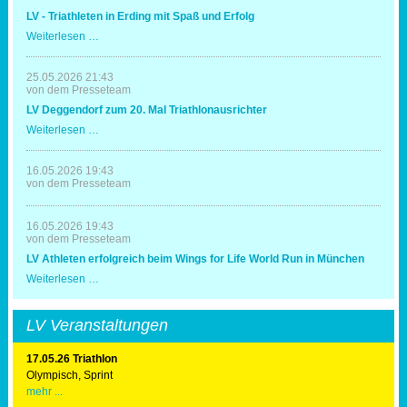
LV - Triathleten in Erding mit Spaß und Erfolg
LV
Weiterlesen …
-
Triathleten
in
25.05.2026 21:43
Erding
von dem Presseteam
mit
LV Deggendorf zum 20. Mal Triathlonausrichter
Spaß
und
LV
Weiterlesen …
Erfolg
Deggendorf
zum
20.
16.05.2026 19:43
Mal
von dem Presseteam
Triathlonausrichter
16.05.2026 19:43
von dem Presseteam
LV Athleten erfolgreich beim Wings for Life World Run in München
LV
Weiterlesen …
Athleten
erfolgreich
beim
LV Veranstaltungen
Wings
for
Life
17.05.26 Triathlon
World
Olympisch, Sprint
Run
mehr ...
in
München