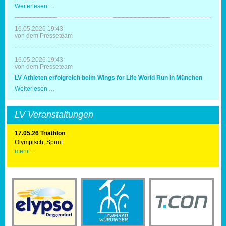
und
LV
Weiterlesen …
Erfolg
Deggendorf
zum
20.
16.05.2026 19:43
Mal
von dem Presseteam
Triathlonausrichter
16.05.2026 19:43
von dem Presseteam
LV Athleten erfolgreich beim Wings for Life World Run in München
LV
Weiterlesen …
Athleten
erfolgreich
beim
LV Veranstaltungen
Wings
for
Life
17.05.26 Triathlon
World
Olympisch, Sprint
Run
mehr ...
in
München