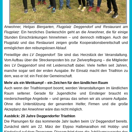
Anwohner, Helgas Biergarten, Flugplatz Deggendorf und Restaurant am
Flugplatz
: Ein herzliches Dankeschön geht an die Anwohner, die für einige
Stunden Einschränkungen hinnehmen – und dennoch mittragen. Auch der
Flugplatz und das Restaurant zeigen große Kooperationsbereitschaft und
ermöglichen den reibungslosen Ablauf.
Freiwillige des LV Deggendorf
: Sie sind das Herzstück der Veranstaltung.
Vom Aufbau über die Streckenposten bis zur Zielverpflegung – die Mitglieder
des LV Deggendorf sind mit Leidenschaft dabei. Viele helfen seit Jahren,
manche sogar seit der ersten Ausgabe. Ihr Einsatz macht den Triathlon zu
dem, was er ist: ein Fest der Gemeinschaft.
Mehr als ein Wettkampf – ein Zeichen für den ländlichen Raum
Auch wenn der Triathlonsport boomt, werden Veranstaltungen im ländlichen
Raum seltener. Gerade für Jugendliche und Einsteiger braucht es
niederschwellige Angebote – und genau das sehen wir als unsere Aufgabe.
Ohne die Unterstützung der genannten Helfer, Firmen und die große
Akzeptanz der Anwohner wäre das nicht möglich.
Ausblick: 20 Jahre Deggendorfer Triathlon
Die Planungen für das kommende Jahr laufen beim LV Deggendorf bereits.
Zunächst steht am 22. März der Elypso Halbmarathon mit Hobby- und
Kinderlauf auf dem Programm. Diesem folgt dann die Jubiläumsausgabe des