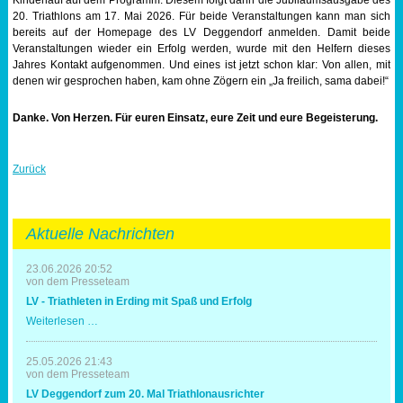
20. Triathlons am 17. Mai 2026. Für beide Veranstaltungen kann man sich
bereits auf der Homepage des LV Deggendorf anmelden. Damit beide
Veranstaltungen wieder ein Erfolg werden, wurde mit den Helfern dieses
Jahres Kontakt aufgenommen. Und eines ist jetzt schon klar: Von allen, mit
denen wir gesprochen haben, kam ohne Zögern ein „Ja freilich, sama dabei!“
Danke. Von Herzen. Für euren Einsatz, eure Zeit und eure Begeisterung.
Zurück
Aktuelle Nachrichten
23.06.2026 20:52
von dem Presseteam
LV - Triathleten in Erding mit Spaß und Erfolg
LV
Weiterlesen …
-
Triathleten
in
25.05.2026 21:43
Erding
von dem Presseteam
mit
LV Deggendorf zum 20. Mal Triathlonausrichter
Spaß