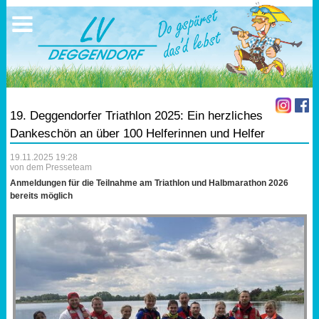
Ausschreibungen
Sportangebote
Ergebnisse
Verein
Trainingszeiten
17.05.2026 Triathlon
Ergebnisse
Mitgliedschaft
Laufen
Vereinskleidung
19. Deggendorfer Triathlon 2025: Ein herzliches
Lauf 10
Vorstandschaft
Dankeschön an über 100 Helferinnen und Helfer
19.11.2025 19:28
Triathlon
Übungs- Gruppenleiter
von dem Presseteam
Anmeldungen für die Teilnahme am Triathlon und Halbmarathon 2026
Nordic Walking
Dokumente
bereits möglich
Schwimmen
SEPA Info
Orientierungslauf
Bankverbindung
Nachwuchsförderung