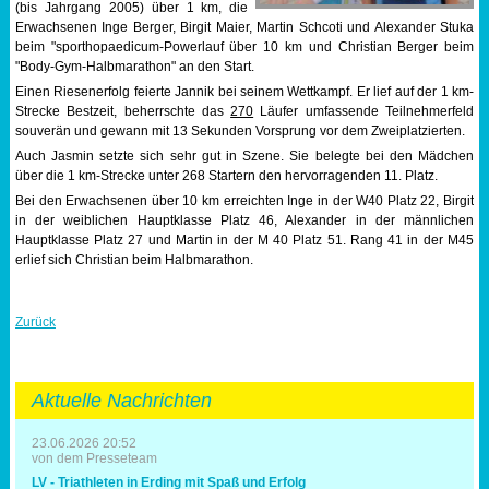
(bis Jahrgang 2005) über 1 km, die
Erwachsenen Inge Berger, Birgit Maier, Martin Schcoti und Alexander Stuka
Sportabzeichen
beim "sporthopaedicum-Powerlauf über 10 km und Christian Berger beim
"Body-Gym-Halbmarathon" an den Start.
Tempo & Gymnastik
Einen Riesenerfolg feierte Jannik bei seinem Wettkampf. Er lief auf der 1 km-
Strecke Bestzeit, beherrschte das
270
Läufer umfassende Teilnehmerfeld
souverän und gewann mit 13 Sekunden Vorsprung vor dem Zweiplatzierten.
Auch Jasmin setzte sich sehr gut in Szene. Sie belegte bei den Mädchen
über die 1 km-Strecke unter 268 Startern den hervorragenden 11. Platz.
Bei den Erwachsenen über 10 km erreichten Inge in der W40 Platz 22, Birgit
in der weiblichen Hauptklasse Platz 46, Alexander in der männlichen
Hauptklasse Platz 27 und Martin in der M 40 Platz 51. Rang 41 in der M45
erlief sich Christian beim Halbmarathon.
Zurück
Aktuelle Nachrichten
23.06.2026 20:52
von dem Presseteam
LV - Triathleten in Erding mit Spaß und Erfolg