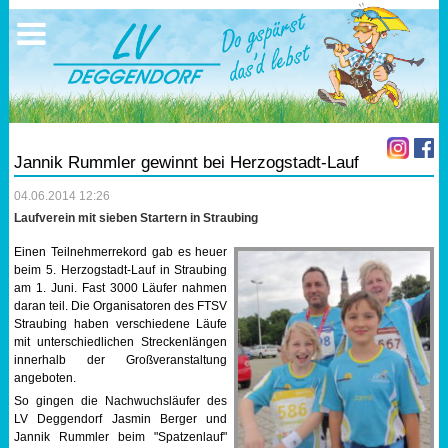
Ausschreibungen
Sportangebote
Ergebnisse
Verein
Trainingszeiten
17.05.2026 Triathlon
Ergebnisse
Mitgliedschaft
Laufen
Vereinskleidung
Jannik Rummler gewinnt bei Herzogstadt-Lauf
Lauf 10
Vorstandschaft
04.06.2014 12:26
Laufverein mit sieben Startern in Straubing
Triathlon
Übungs- Gruppenleiter
Einen Teilnehmerrekord gab es heuer
beim 5. Herzogstadt-Lauf in Straubing
Nordic Walking
Dokumente
am 1. Juni. Fast 3000 Läufer nahmen
daran teil. Die Organisatoren des FTSV
Straubing haben verschiedene Läufe
Schwimmen
SEPA Info
mit unterschiedlichen Streckenlängen
innerhalb der Großveranstaltung
Orientierungslauf
Bankverbindung
angeboten.
So gingen die Nachwuchsläufer des
LV Deggendorf Jasmin Berger und
Nachwuchsförderung
Jannik Rummler beim "Spatzenlauf"