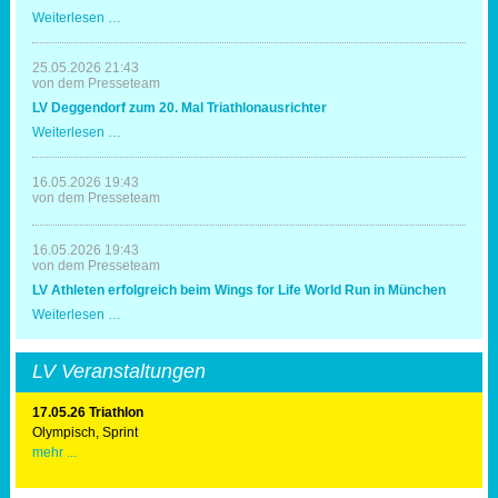
LV
Weiterlesen …
-
Triathleten
in
25.05.2026 21:43
Erding
von dem Presseteam
mit
LV Deggendorf zum 20. Mal Triathlonausrichter
Spaß
und
LV
Weiterlesen …
Erfolg
Deggendorf
zum
20.
16.05.2026 19:43
Mal
von dem Presseteam
Triathlonausrichter
16.05.2026 19:43
von dem Presseteam
LV Athleten erfolgreich beim Wings for Life World Run in München
LV
Weiterlesen …
Athleten
erfolgreich
beim
LV Veranstaltungen
Wings
for
Life
17.05.26 Triathlon
World
Olympisch, Sprint
Run
mehr ...
in
München