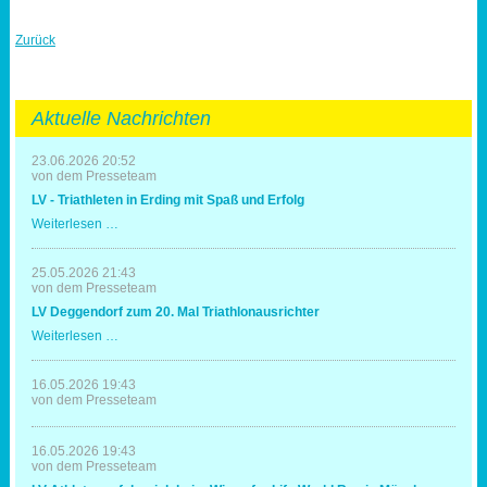
Zurück
Aktuelle Nachrichten
23.06.2026 20:52
von dem Presseteam
LV - Triathleten in Erding mit Spaß und Erfolg
LV
Weiterlesen …
-
Triathleten
in
25.05.2026 21:43
Erding
von dem Presseteam
mit
LV Deggendorf zum 20. Mal Triathlonausrichter
Spaß
und
LV
Weiterlesen …
Erfolg
Deggendorf
zum
20.
16.05.2026 19:43
Mal
von dem Presseteam
Triathlonausrichter
16.05.2026 19:43
von dem Presseteam