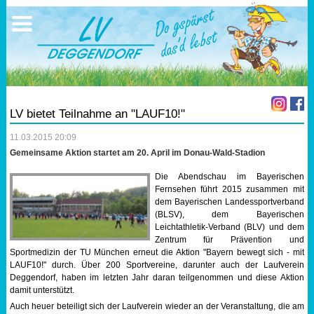
Ausschreibungen
Sportangebote
Ergebnisse
Verein
Trainingszeiten
17.05.2026 Triathlon
Ergebnisse
Mitgliedschaft
Laufen
Vereinskleidung
LV bietet Teilnahme an "LAUF10!"
Lauf 10
Vorstandschaft
11.03.2015 20:09
Gemeinsame Aktion startet am 20. April im Donau-Wald-Stadion
Triathlon
Übungs- Gruppenleiter
Die Abendschau im Bayerischen
Fernsehen führt 2015 zusammen mit
Nordic Walking
Dokumente
dem Bayerischen Landessportverband
(BLSV), dem Bayerischen
Leichtathletik-Verband (BLV) und dem
Schwimmen
SEPA Info
Zentrum für Prävention und
Sportmedizin der TU München erneut die Aktion "Bayern bewegt sich - mit
Orientierungslauf
Bankverbindung
LAUF10!" durch. Über 200 Sportvereine, darunter auch der Laufverein
Deggendorf, haben im letzten Jahr daran teilgenommen und diese Aktion
damit unterstützt.
Nachwuchsförderung
Auch heuer beteiligt sich der Laufverein wieder an der Veranstaltung, die am