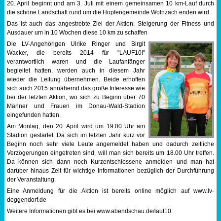
20. April beginnt und am 3. Juli mit einem gemeinsamen 10 km-Lauf durch
die schöne Landschaft rund um die Hopfengemeinde Wolnzach enden wird.
Sportabzeichen
Das ist auch das angestrebte Ziel der Aktion: Steigerung der Fitness und
Ausdauer um in 10 Wochen diese 10 km zu schaffen
Tempo & Gymnastik
Die LV-Angehörigen Ulrike Ringer und Birgit
Wacker, die bereits 2014 für "LAUF10!"
verantwortlich waren und die Laufanfänger
begleitet hatten, werden auch in diesem Jahr
wieder die Leitung übernehmen. Beide erhoffen
sich auch 2015 annähernd das große Interesse wie
bei der letzten Aktion, wo sich zu Beginn über 70
Männer und Frauen im Donau-Wald-Stadion
eingefunden hatten.
Am Montag, den 20. April wird um 19.00 Uhr am
Stadion gestartet. Da sich im letzten Jahr kurz vor
Beginn noch sehr viele Leute angemeldet haben und dadurch zeitliche
Verzögerungen eingetreten sind, will man sich bereits um 18.00 Uhr treffen.
Da können sich dann noch Kurzentschlossene anmelden und man hat
darüber hinaus Zeit für wichtige Informationen bezüglich der Durchführung
der Veranstaltung.
Eine Anmeldung für die Aktion ist bereits online möglich auf www.lv-
deggendorf.de
Weitere Informationen gibt es bei www.abendschau.de/lauf10.