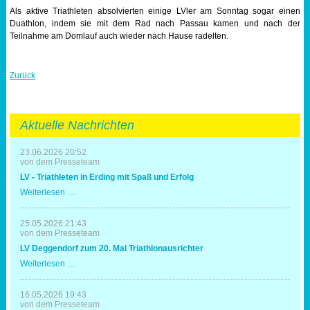
Als aktive Triathleten absolvierten einige LVler am Sonntag sogar einen
Duathlon, indem sie mit dem Rad nach Passau kamen und nach der
Teilnahme am Domlauf auch wieder nach Hause radelten.
Zurück
Aktuelle Nachrichten
23.06.2026 20:52
von dem Presseteam
LV - Triathleten in Erding mit Spaß und Erfolg
LV
Weiterlesen …
-
Triathleten
in
25.05.2026 21:43
Erding
von dem Presseteam
mit
LV Deggendorf zum 20. Mal Triathlonausrichter
Spaß
und
LV
Weiterlesen …
Erfolg
Deggendorf
zum
20.
16.05.2026 19:43
Mal
von dem Presseteam