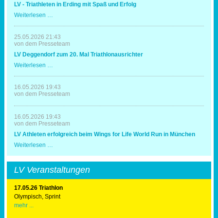
LV - Triathleten in Erding mit Spaß und Erfolg
LV
Weiterlesen …
-
Triathleten
in
25.05.2026 21:43
Erding
von dem Presseteam
mit
LV Deggendorf zum 20. Mal Triathlonausrichter
Spaß
und
LV
Weiterlesen …
Erfolg
Deggendorf
zum
20.
16.05.2026 19:43
Mal
von dem Presseteam
Triathlonausrichter
16.05.2026 19:43
von dem Presseteam
LV Athleten erfolgreich beim Wings for Life World Run in München
LV
Weiterlesen …
Athleten
erfolgreich
beim
LV Veranstaltungen
Wings
for
Life
17.05.26 Triathlon
World
Olympisch, Sprint
Run
mehr ...
in
München