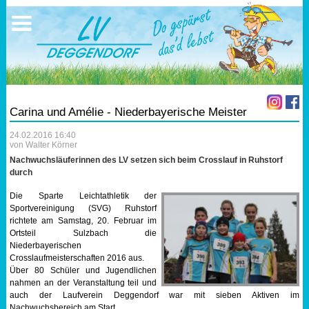
Ausschreibungen
Sportangebote
Ergebnisse
Verein
Trainingszeiten
17.05.2026 Triathlon
Ergebnisse
Mitgliedschaft
Laufen
Vereinskleidung
Carina und Amélie - Niederbayerische Meister
Lauf 10
Vorstandschaft
24.02.2016 16:40
von Walter Körner
Triathlon
Übungs- Gruppenleiter
Nachwuchsläuferinnen des LV setzen sich beim Crosslauf in Ruhstorf
durch
Nordic Walking
Dokumente
Die Sparte Leichtathletik der
Sportvereinigung (SVG) Ruhstorf
richtete am Samstag, 20. Februar im
Schwimmen
SEPA Info
Ortsteil Sulzbach die
Niederbayerischen
Crosslaufmeisterschaften 2016 aus.
Orientierungslauf
Bankverbindung
Über 80 Schüler und Jugendlichen
nahmen an der Veranstaltung teil und
Nachwuchsförderung
auch der Laufverein Deggendorf war mit sieben Aktiven im
Nachwuchsbereich am Start.