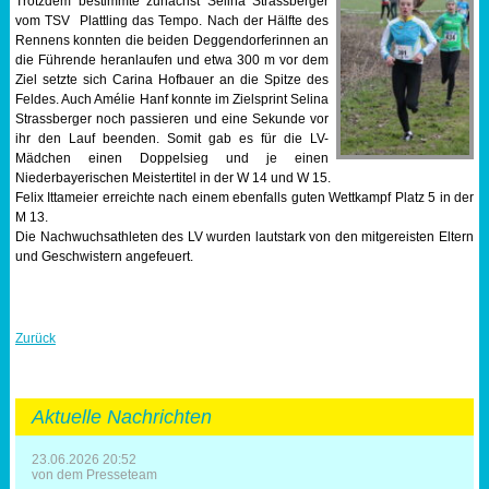
Trotzdem bestimmte zunächst Selina Strassberger
vom TSV Plattling das Tempo. Nach der Hälfte des
Rennens konnten die beiden Deggendorferinnen an
die Führende heranlaufen und etwa 300 m vor dem
Ziel setzte sich Carina Hofbauer an die Spitze des
Feldes. Auch Amélie Hanf konnte im Zielsprint Selina
Strassberger noch passieren und eine Sekunde vor
ihr den Lauf beenden. Somit gab es für die LV-
Mädchen einen Doppelsieg und je einen
Niederbayerischen Meistertitel in der W 14 und W 15.
Felix Ittameier erreichte nach einem ebenfalls guten Wettkampf Platz 5 in der
M 13.
Die Nachwuchsathleten des LV wurden lautstark von den mitgereisten Eltern
und Geschwistern angefeuert.
Zurück
Aktuelle Nachrichten
23.06.2026 20:52
von dem Presseteam