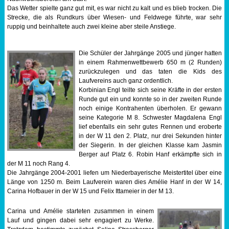
Das Wetter spielte ganz gut mit, es war nicht zu kalt und es blieb trocken. Die
Sportabzeichen
Strecke, die als Rundkurs über Wiesen- und Feldwege führte, war sehr
ruppig und beinhaltete auch zwei kleine aber steile Anstiege.
Tempo & Gymnastik
Die Schüler der Jahrgänge 2005 und jünger hatten
in einem Rahmenwettbewerb 650 m (2 Runden)
zurückzulegen und das taten die Kids des
Laufvereins auch ganz ordentlich.
Korbinian Engl teilte sich seine Kräfte in der ersten
Runde gut ein und konnte so in der zweiten Runde
noch einige Kontrahenten überholen. Er gewann
seine Kategorie M 8. Schwester Magdalena Engl
lief ebenfalls ein sehr gutes Rennen und eroberte
in der W 11 den 2. Platz, nur drei Sekunden hinter
der Siegerin. In der gleichen Klasse kam Jasmin
Berger auf Platz 6. Robin Hanf erkämpfte sich in
der M 11 noch Rang 4.
Die Jahrgänge 2004-2001 liefen um Niederbayerische Meistertitel über eine
Länge von 1250 m. Beim Laufverein waren dies Amélie Hanf in der W 14,
Carina Hofbauer in der W 15 und Felix Ittameier in der M 13.
Carina und Amélie starteten zusammen in einem
Lauf und gingen dabei sehr engagiert zu Werke.