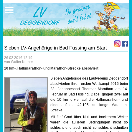
Ausschreibungen
Sportangebote
Ergebnisse
Verein
Trainingszeiten
17.05.2026 Triathlon
Ergebnisse
Mitgliedschaft
Laufen
Vereinskleidung
Sieben LV-Angehörige in Bad Füssing am Start
Lauf 10
Vorstandschaft
26.02.2016 12:19
von Walter Körner
Triathlon
Übungs- Gruppenleiter
10 km-, Halbmarathon- und Marathon-Strecke absolviert
Sieben Angehörige des Laufvereins Deggendorf
Nordic Walking
Dokumente
absolvierten ihren ersten Wettkampf 2016 beim
23. Johannesbad Thermen-Marathon am 14.
Februar in Bad Füssing. Dabei gingen zwei auf
Schwimmen
SEPA Info
die 10 km -, vier auf die Halbmarathon- und
einer auf die 42,195 km lange Marathon-
Strecke.
Orientierungslauf
Bankverbindung
Mit fünf Grad über Null und trockenem Wetter
waren die äußeren Bedingungen nicht so
Nachwuchsförderung
schlecht und auch nicht so schlecht schnitten