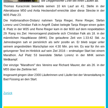
die Deggendorfer LVler bei ihren Läufen ab.
Thomas Kuracinski beendete seinen 10 km Lauf an 41. Stelle in der
Sportabzeichen
Altersklasse M50 und Anita Heckendorf erreichte über diese Strecke in der
W35 Platz 23.
Tempo & Gymnastik
Die Halbmarathon-Distanz nahmen Tanja Rieger, Rene Rieger, Stefan
Lorenz und Christian Falk in Angriff. Dabei belegte Tanja Rieger einen guten
8. Platz in der W35 und Rene Rieger kam in der M30 auf dem respektablen
29. Rang ins Ziel. Hervorragend platzierte sich Christian Falk als 18. in der
männlichen Hauptklasse (MHK). Die gelaufene Zeit von 1:33:42 Std. zu
Jahresbeginn sah er persönlich als sehr positiv an. Er blieb sogar unter
seinem angestrebten Marschplan von 4:30 Min. pro km. Es war für ihn ein
gelungener Test im Hinblick auf sein Ziel 2016 – erstmaliger Start bei einem
Marathon. Auf Platz 53 beendete Stefan Lorenz in der MHK seinen
Wettkampf.
Der einzige "Marathoni" des Vereins war Richard Maurer, der als 26. in der
M55 über die Ziellinie lief.
Insgesamt gingen über 2300 Läuferinnen und Läufer bei der Veranstaltung in
Bad Füssing an den Start.
Zurück