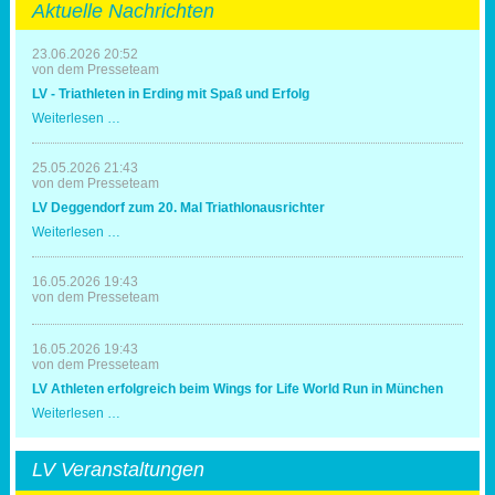
Aktuelle Nachrichten
23.06.2026 20:52
von dem Presseteam
LV - Triathleten in Erding mit Spaß und Erfolg
LV
Weiterlesen …
-
Triathleten
in
25.05.2026 21:43
Erding
von dem Presseteam
mit
LV Deggendorf zum 20. Mal Triathlonausrichter
Spaß
und
LV
Weiterlesen …
Erfolg
Deggendorf
zum
20.
16.05.2026 19:43
Mal
von dem Presseteam
Triathlonausrichter
16.05.2026 19:43
von dem Presseteam
LV Athleten erfolgreich beim Wings for Life World Run in München
LV
Weiterlesen …
Athleten
erfolgreich
beim
LV Veranstaltungen
Wings
for