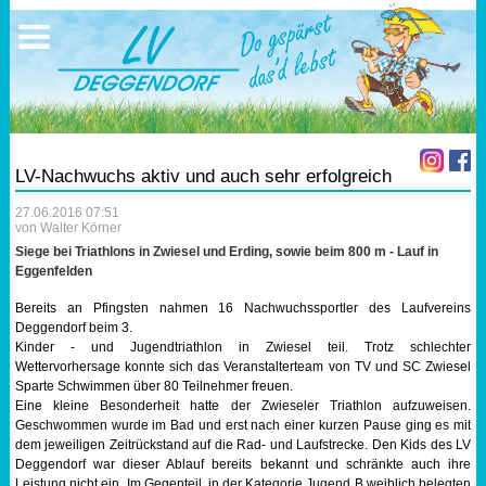
Ausschreibungen
Sportangebote
Ergebnisse
Verein
Trainingszeiten
17.05.2026 Triathlon
Ergebnisse
Mitgliedschaft
Laufen
Vereinskleidung
LV-Nachwuchs aktiv und auch sehr erfolgreich
Lauf 10
Vorstandschaft
27.06.2016 07:51
von Walter Körner
Triathlon
Übungs- Gruppenleiter
Siege bei Triathlons in Zwiesel und Erding, sowie beim 800 m - Lauf in
Eggenfelden
Nordic Walking
Dokumente
Bereits an Pfingsten nahmen 16 Nachwuchssportler des Laufvereins
Deggendorf beim 3.
Kinder - und Jugendtriathlon in Zwiesel teil. Trotz schlechter
Schwimmen
SEPA Info
Wettervorhersage konnte sich das Veranstalterteam von TV und SC Zwiesel
Sparte Schwimmen über 80 Teilnehmer freuen.
Eine kleine Besonderheit hatte der Zwieseler Triathlon aufzuweisen.
Orientierungslauf
Bankverbindung
Geschwommen wurde im Bad und erst nach einer kurzen Pause ging es mit
dem jeweiligen Zeitrückstand auf die Rad- und Laufstrecke. Den Kids des LV
Nachwuchsförderung
Deggendorf war dieser Ablauf bereits bekannt und schränkte auch ihre
Leistung nicht ein. Im Gegenteil, in der Kategorie Jugend B weiblich belegten