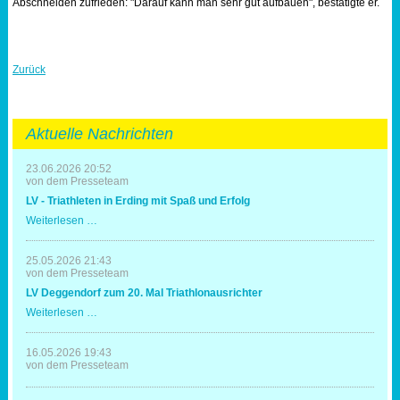
Abschneiden zufrieden: "Darauf kann man sehr gut aufbauen", bestätigte er.
Zurück
Aktuelle Nachrichten
23.06.2026 20:52
von dem Presseteam
LV - Triathleten in Erding mit Spaß und Erfolg
LV
Weiterlesen …
-
Triathleten
in
25.05.2026 21:43
Erding
von dem Presseteam
mit
LV Deggendorf zum 20. Mal Triathlonausrichter
Spaß
und
LV
Weiterlesen …
Erfolg
Deggendorf
zum
20.
16.05.2026 19:43
Mal
von dem Presseteam
Triathlonausrichter