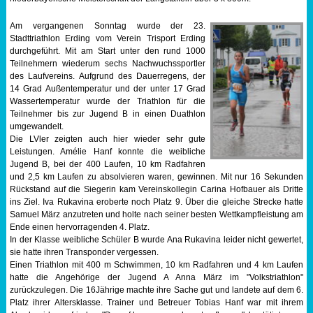
Am vergangenen Sonntag wurde der 23.
Stadttriathlon Erding vom Verein Trisport Erding
durchgeführt. Mit am Start unter den rund 1000
Teilnehmern wiederum sechs Nachwuchssportler
des Laufvereins. Aufgrund des Dauerregens, der
14 Grad Außentemperatur und der unter 17 Grad
Wassertemperatur wurde der Triathlon für die
Teilnehmer bis zur Jugend B in einen Duathlon
umgewandelt.
Die LVler zeigten auch hier wieder sehr gute
Leistungen. Amélie Hanf konnte die weibliche
Jugend B, bei der 400 Laufen, 10 km Radfahren
und 2,5 km Laufen zu absolvieren waren, gewinnen. Mit nur 16 Sekunden
Rückstand auf die Siegerin kam Vereinskollegin Carina Hofbauer als Dritte
ins Ziel. Iva Rukavina eroberte noch Platz 9. Über die gleiche Strecke hatte
Samuel März anzutreten und holte nach seiner besten Wettkampfleistung am
Ende einen hervorragenden 4. Platz.
In der Klasse weibliche Schüler B wurde Ana Rukavina leider nicht gewertet,
sie hatte ihren Transponder vergessen.
Einen Triathlon mit 400 m Schwimmen, 10 km Radfahren und 4 km Laufen
hatte die Angehörige der Jugend A Anna März im "Volkstriathlon"
zurückzulegen. Die 16Jährige machte ihre Sache gut und landete auf dem 6.
Platz ihrer Altersklasse. Trainer und Betreuer Tobias Hanf war mit ihrem