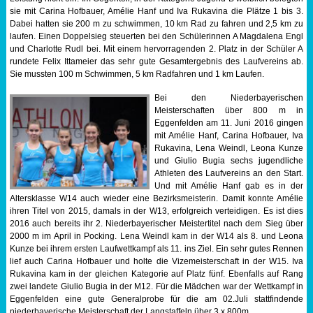
sie mit Carina Hofbauer, Amélie Hanf und Iva Rukavina die Plätze 1 bis 3.
Sportabzeichen
Dabei hatten sie 200 m zu schwimmen, 10 km Rad zu fahren und 2,5 km zu
laufen. Einen Doppelsieg steuerten bei den Schülerinnen A Magdalena Engl
und Charlotte Rudl bei. Mit einem hervorragenden 2. Platz in der Schüler A
Tempo & Gymnastik
rundete Felix Ittameier das sehr gute Gesamtergebnis des Laufvereins ab.
Sie mussten 100 m Schwimmen, 5 km Radfahren und 1 km Laufen.
Bei den Niederbayerischen
Meisterschaften über 800 m in
Eggenfelden am 11. Juni 2016 gingen
mit Amélie Hanf, Carina Hofbauer, Iva
Rukavina, Lena Weindl, Leona Kunze
und Giulio Bugia sechs jugendliche
Athleten des Laufvereins an den Start.
Und mit Amélie Hanf gab es in der
Altersklasse W14 auch wieder eine Bezirksmeisterin. Damit konnte Amélie
ihren Titel von 2015, damals in der W13, erfolgreich verteidigen. Es ist dies
2016 auch bereits ihr 2. Niederbayerischer Meistertitel nach dem Sieg über
2000 m im April in Pocking. Lena Weindl kam in der W14 als 8. und Leona
Kunze bei ihrem ersten Laufwettkampf als 11. ins Ziel. Ein sehr gutes Rennen
lief auch Carina Hofbauer und holte die Vizemeisterschaft in der W15. Iva
Rukavina kam in der gleichen Kategorie auf Platz fünf. Ebenfalls auf Rang
zwei landete Giulio Bugia in der M12. Für die Mädchen war der Wettkampf in
Eggenfelden eine gute Generalprobe für die am 02.Juli stattfindende
niederbayerische Meisterschaft der Langstaffeln über 3 x 800m.