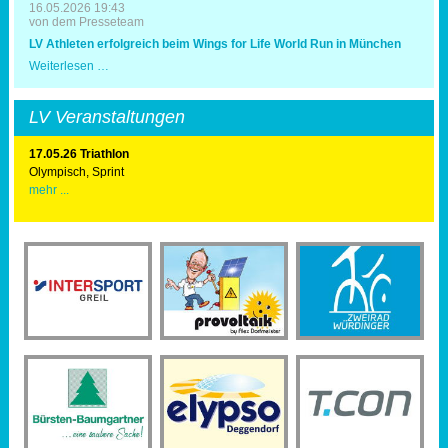
16.05.2026 19:43
von dem Presseteam
LV Athleten erfolgreich beim Wings for Life World Run in München
LV
Weiterlesen …
Athleten
erfolgreich
beim
LV Veranstaltungen
Wings
for
Life
17.05.26 Triathlon
World
Olympisch, Sprint
Run
mehr ...
in
München