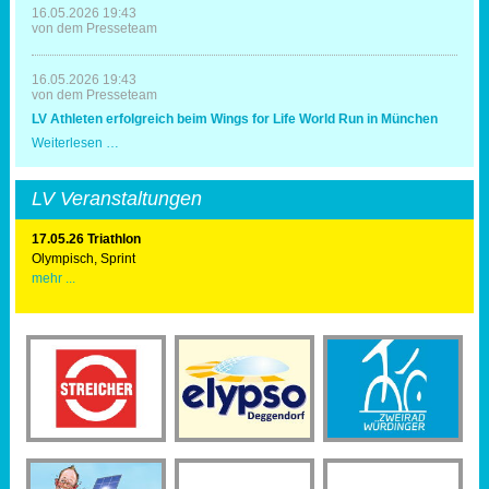
20.
16.05.2026 19:43
Mal
von dem Presseteam
Triathlonausrichter
16.05.2026 19:43
von dem Presseteam
LV Athleten erfolgreich beim Wings for Life World Run in München
LV
Weiterlesen …
Athleten
erfolgreich
beim
LV Veranstaltungen
Wings
for
Life
17.05.26 Triathlon
World
Olympisch, Sprint
Run
mehr ...
in
München