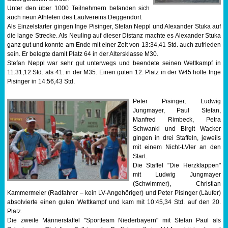
Unter den über 1000 Teilnehmern befanden sich
Sportabzeichen
auch neun Athleten des Laufvereins Deggendorf.
Als Einzelstarter gingen Inge Pisinger, Stefan Neppl und Alexander Stuka auf
die lange Strecke. Als Neuling auf dieser Distanz machte es Alexander Stuka
Tempo & Gymnastik
ganz gut und konnte am Ende mit einer Zeit von 13:34,41 Std. auch zufrieden
sein. Er belegte damit Platz 64 in der Altersklasse M30.
Stefan Neppl war sehr gut unterwegs und beendete seinen Wettkampf in
11:31,12 Std. als 41. in der M35. Einen guten 12. Platz in der W45 holte Inge
Pisinger in 14:56,43 Std.
Peter Pisinger, Ludwig
Jungmayer, Paul Stefan,
Manfred Rimbeck, Petra
Schwankl und Birgit Wacker
gingen in drei Staffeln, jeweils
mit einem Nicht-LVler an den
Start.
Die Staffel "Die Herzklappen"
mit Ludwig Jungmayer
(Schwimmer), Christian
Kammermeier (Radfahrer – kein LV-Angehöriger) und Peter Pisinger (Läufer)
absolvierte einen guten Wettkampf und kam mit 10:45,34 Std. auf den 20.
Platz.
Die zweite Männerstaffel "Sportteam Niederbayern" mit Stefan Paul als