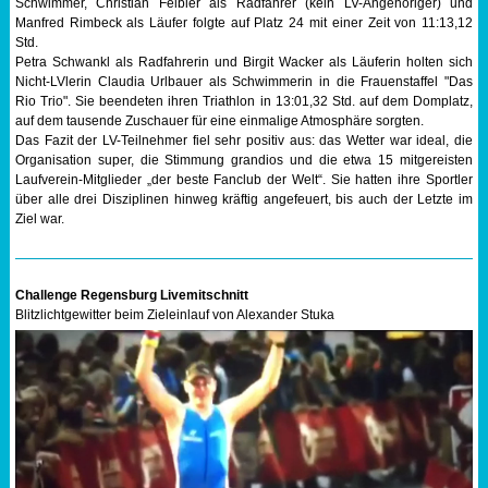
Schwimmer, Christian Felbier als Radfahrer (kein LV-Angehöriger) und
Manfred Rimbeck als Läufer folgte auf Platz 24 mit einer Zeit von 11:13,12
Std.
Petra Schwankl als Radfahrerin und Birgit Wacker als Läuferin holten sich
Nicht-LVlerin Claudia Urlbauer als Schwimmerin in die Frauenstaffel "Das
Rio Trio". Sie beendeten ihren Triathlon in 13:01,32 Std. auf dem Domplatz,
auf dem tausende Zuschauer für eine einmalige Atmosphäre sorgten.
Das Fazit der LV-Teilnehmer fiel sehr positiv aus: das Wetter war ideal, die
Organisation super, die Stimmung grandios und die etwa 15 mitgereisten
Laufverein-Mitglieder „der beste Fanclub der Welt“. Sie hatten ihre Sportler
über alle drei Disziplinen hinweg kräftig angefeuert, bis auch der Letzte im
Ziel war.
Challenge Regensburg Livemitschnitt
Blitzlichtgewitter beim Zieleinlauf von Alexander Stuka