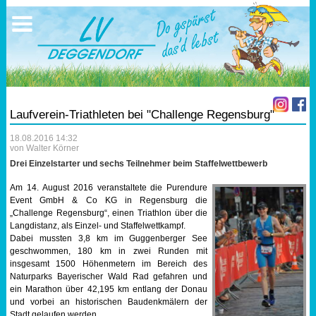
Ausschreibungen
Sportangebote
Ergebnisse
Verein
Trainingszeiten
17.05.2026 Triathlon
Ergebnisse
Mitgliedschaft
Laufen
Vereinskleidung
Laufverein-Triathleten bei "Challenge Regensburg"
Lauf 10
Vorstandschaft
18.08.2016 14:32
von Walter Körner
Triathlon
Übungs- Gruppenleiter
Drei Einzelstarter und sechs Teilnehmer beim Staffelwettbewerb
Am 14. August 2016 veranstaltete die Purendure
Nordic Walking
Dokumente
Event GmbH & Co KG in Regensburg die
„Challenge Regensburg“, einen Triathlon über die
Langdistanz, als Einzel- und Staffelwettkampf.
Schwimmen
SEPA Info
Dabei mussten 3,8 km im Guggenberger See
geschwommen, 180 km in zwei Runden mit
insgesamt 1500 Höhenmetern im Bereich des
Orientierungslauf
Bankverbindung
Naturparks Bayerischer Wald Rad gefahren und
ein Marathon über 42,195 km entlang der Donau
Nachwuchsförderung
und vorbei an historischen Baudenkmälern der
Stadt gelaufen werden