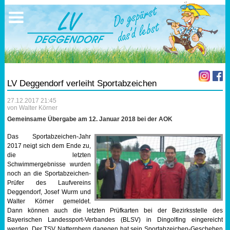
Ausschreibungen
Sportangebote
Ergebnisse
Verein
Trainingszeiten
17.05.2026 Triathlon
Ergebnisse
Mitgliedschaft
Laufen
Vereinskleidung
LV Deggendorf verleiht Sportabzeichen
Lauf 10
Vorstandschaft
27.12.2017 21:45
von Walter Körner
Triathlon
Übungs- Gruppenleiter
Gemeinsame Übergabe am 12. Januar 2018 bei der AOK
Das Sportabzeichen-Jahr
Nordic Walking
Dokumente
2017 neigt sich dem Ende zu,
die letzten
Schwimmergebnisse wurden
Schwimmen
SEPA Info
noch an die Sportabzeichen-
Prüfer des Laufvereins
Deggendorf, Josef Wurm und
Orientierungslauf
Bankverbindung
Walter Körner gemeldet.
Dann können auch die letzten Prüfkarten bei der Bezirksstelle des
Nachwuchsförderung
Bayerischen Landessport-Verbandes (BLSV) in Dingolfing eingereicht
werden. Der TSV Natternberg dagegen hat sein Sportabzeichen-Geschehen