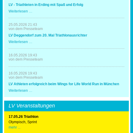
LV - Triathleten in Erding mit Spaß und Erfolg
LV
Weiterlesen …
-
Triathleten
in
25.05.2026 21:43
Erding
von dem Presseteam
mit
LV Deggendorf zum 20. Mal Triathlonausrichter
Spaß
und
LV
Weiterlesen …
Erfolg
Deggendorf
zum
20.
16.05.2026 19:43
Mal
von dem Presseteam
Triathlonausrichter
16.05.2026 19:43
von dem Presseteam
LV Athleten erfolgreich beim Wings for Life World Run in München
LV
Weiterlesen …
Athleten
erfolgreich
beim
LV Veranstaltungen
Wings
for
Life
17.05.26 Triathlon
World
Olympisch, Sprint
Run
mehr ...
in
München