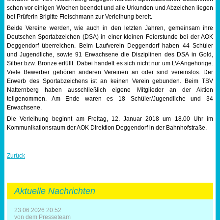
schon vor einigen Wochen beendet und alle Urkunden und Abzeichen liegen
Sportabzeichen
bei Prüferin Brigitte Fleischmann zur Verleihung bereit.
Beide Vereine werden, wie auch in den letzten Jahren, gemeinsam ihre
Deutschen Sportabzeichen (DSA) in einer kleinen Feierstunde bei der AOK
Tempo & Gymnastik
Deggendorf überreichen. Beim Laufverein Deggendorf haben 44 Schüler
und Jugendliche, sowie 91 Erwachsene die Disziplinen des DSA in Gold,
Silber bzw. Bronze erfüllt. Dabei handelt es sich nicht nur um LV-Angehörige.
Viele Bewerber gehören anderen Vereinen an oder sind vereinslos. Der
Erwerb des Sportabzeichens ist an keinen Verein gebunden. Beim TSV
Natternberg haben ausschließlich eigene Mitglieder an der Aktion
teilgenommen. Am Ende waren es 18 Schüler/Jugendliche und 34
Erwachsene.
Die Verleihung beginnt am Freitag, 12. Januar 2018 um 18.00 Uhr im
Kommunikationsraum der AOK Direktion Deggendorf in der Bahnhofstraße.
Zurück
Aktuelle Nachrichten
23.06.2026 20:52
von dem Presseteam