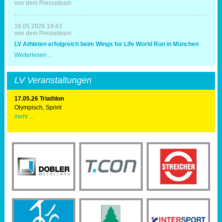
Mal
von dem Presseteam
Triathlonausrichter
16.05.2026 19:43
von dem Presseteam
LV Athleten erfolgreich beim Wings for Life World Run in München
LV
Weiterlesen …
Athleten
erfolgreich
beim
LV Veranstaltungen
Wings
for
Life
17.05.26 Triathlon
World
Olympisch, Sprint
Run
mehr ...
in
München