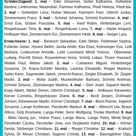
Schüler/Jugend: 1. mal
– Eder Johannes, Goller Katharina, Gollwitzer
Bastina, Limbrunner, Maximilian, Pammer Katharina, Pledl Helena, Pledl Ida.
2. mal –
Gollwitzer Lena, Huber Manuel, Karmann Paul, Ulbrich Justus,
Zimmermann Franz.
3. mal
– Schmid Johanna, Schmid Korbinian.
4. mal
–
Ernst Eva, Gruber Franziska.
5. mal
– Hanf Robin, Hinterberger Leni,
Ringelhäuser Timo,
6. mal
– Ringelhäuser Lena,
7. mal
– Härtel Irmgard,
Hofbauer Max, Zimmermann Evi, Zimmermann Heidi.
8. mal
– Geiger Lara.
Erwachsene: 1. mal
– Benesch Sebastian, Eder Stefan, Feldmeier Sophia,
Fußeder Julian, Hyseni Betim, Janda Amito, Käs Elias, Krönninger Eva, Leitl
Barbara, Limbrunner Annette, Loibl Leonhard Mindt Yvonne, Obermeier
Ludwig, Prechtl Simon, Rosenlehner Anna, Schötz Lukas, Thoen Haavard,
Wallek Paul, Weber Jakob.
2. mal
– Camarero Miguel, Hinterberger
Susanne, Dr. Kopra-Schäfer Monika, Lavicka Elisabeth, Rieger Marlena,
Sailer Karin, Sagmeister Jakob, Unrecht Rainer, Ziegler Elisabeth, Dr. Ziegler
Martin.
3. mal
– Motal Judith, Muckenthaler Barbara, Schmid Andreas,
Schmid Simone, Zitzelsberger Martina.
4. mal
– Gierl Josef, Jogwich Martin,
Kopp Albert, Stefan Simon, Ulbrich Christoph.
5. mal
– Hofbauer Alexander,
Kiener Cornelia, Ringelhäuser Diana.
6. mal
– Beck Jürgen, Dollmaier
Johann, Eiberweiser Martin, Körner Christoph.
7. mal
– Brem Rainer, Jogwich
Susanne, Lange Korbinian, Penzkofer Markus.
8. mal
– Albrecht Uta, Braun
Alfons, Götz Rosmarie, Lange Peter, Senn Wolfgang, Treske Manfred.
9. mal
– Biller Georg jun., Huber Franz, Lange Maria, Lange Petra, Mindt Birgit,
Penzkofer Cäcilia, Penzkofer Julia, von Seydewitz Astrid,
10. mal –
Körner
Gerda, Sitzberger Christiane.
11. mal
– Riegel Christine,
12. mal
– Kralisch
Sylvia, Dr. Moser Christian, Sagerer Christa.
13. mal
– Baumgärtner Olga,