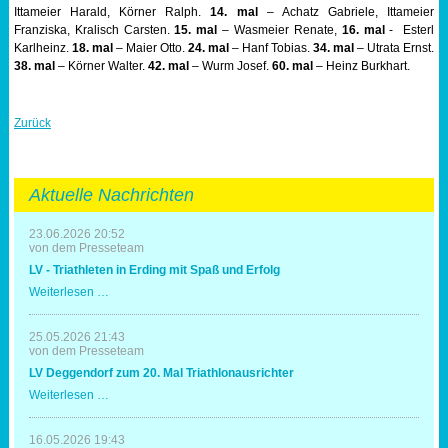
Ittameier Harald, Körner Ralph.
14. mal
– Achatz Gabriele, Ittameier
Franziska, Kralisch Carsten.
15. mal
– Wasmeier Renate,
16. mal
- Esterl
Karlheinz.
18. mal
– Maier Otto.
24. mal
– Hanf Tobias.
34. mal
– Utrata Ernst.
38. mal
– Körner Walter.
42. mal
– Wurm Josef.
60. mal
– Heinz Burkhart.
Zurück
Aktuelle Nachrichten
23.06.2026 20:52
von dem Presseteam
LV - Triathleten in Erding mit Spaß und Erfolg
LV
Weiterlesen …
-
Triathleten
in
25.05.2026 21:43
Erding
von dem Presseteam
mit
LV Deggendorf zum 20. Mal Triathlonausrichter
Spaß
und
LV
Weiterlesen …
Erfolg
Deggendorf
zum
20.
16.05.2026 19:43