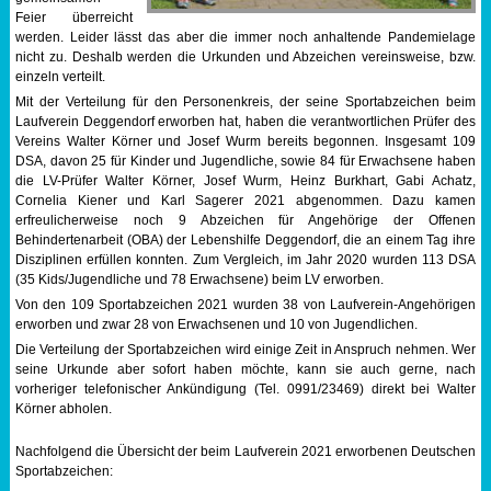
Feier überreicht
Sportabzeichen
werden. Leider lässt das aber die immer noch anhaltende Pandemielage
nicht zu. Deshalb werden die Urkunden und Abzeichen vereinsweise, bzw.
einzeln verteilt.
Tempo & Gymnastik
Mit der Verteilung für den Personenkreis, der seine Sportabzeichen beim
Laufverein Deggendorf erworben hat, haben die verantwortlichen Prüfer des
Vereins Walter Körner und Josef Wurm bereits begonnen. Insgesamt 109
DSA, davon 25 für Kinder und Jugendliche, sowie 84 für Erwachsene haben
die LV-Prüfer Walter Körner, Josef Wurm, Heinz Burkhart, Gabi Achatz,
Cornelia Kiener und Karl Sagerer 2021 abgenommen. Dazu kamen
erfreulicherweise noch 9 Abzeichen für Angehörige der Offenen
Behindertenarbeit (OBA) der Lebenshilfe Deggendorf, die an einem Tag ihre
Disziplinen erfüllen konnten. Zum Vergleich, im Jahr 2020 wurden 113 DSA
(35 Kids/Jugendliche und 78 Erwachsene) beim LV erworben.
Von den 109 Sportabzeichen 2021 wurden 38 von Laufverein-Angehörigen
erworben und zwar 28 von Erwachsenen und 10 von Jugendlichen.
Die Verteilung der Sportabzeichen wird einige Zeit in Anspruch nehmen. Wer
seine Urkunde aber sofort haben möchte, kann sie auch gerne, nach
vorheriger telefonischer Ankündigung (Tel. 0991/23469) direkt bei Walter
Körner abholen.
Nachfolgend die Übersicht der beim Laufverein 2021 erworbenen Deutschen
Sportabzeichen: