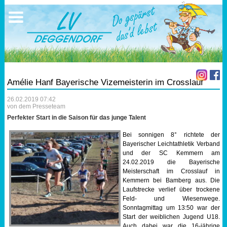
Ausschreibungen
Sportangebote
Ergebnisse
Verein
Trainingszeiten
17.05.2026 Triathlon
Ergebnisse
Mitgliedschaft
Laufen
Vereinskleidung
Amélie Hanf Bayerische Vizemeisterin im Crosslauf
Lauf 10
Vorstandschaft
26.02.2019 07:42
von dem Presseteam
Triathlon
Übungs- Gruppenleiter
Perfekter Start in die Saison für das junge Talent
Bei sonnigen 8° richtete der
Nordic Walking
Dokumente
Bayerischer Leichtathletik Verband
und der SC Kemmern am
24.02.2019 die Bayerische
Schwimmen
SEPA Info
Meisterschaft im Crosslauf in
Kemmern bei Bamberg aus. Die
Laufstrecke verlief über trockene
Orientierungslauf
Bankverbindung
Feld- und Wiesenwege.
Sonntagmittag um 13:50 war der
Nachwuchsförderung
Start der weiblichen Jugend U18.
Auch dabei war die 16-jährige