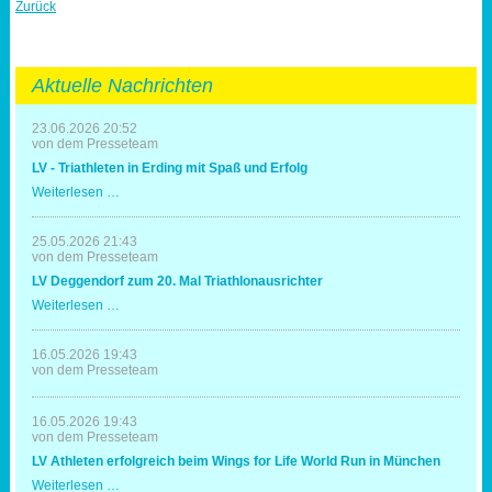
Zurück
Aktuelle Nachrichten
23.06.2026 20:52
von dem Presseteam
LV - Triathleten in Erding mit Spaß und Erfolg
LV
Weiterlesen …
-
Triathleten
in
25.05.2026 21:43
Erding
von dem Presseteam
mit
LV Deggendorf zum 20. Mal Triathlonausrichter
Spaß
und
LV
Weiterlesen …
Erfolg
Deggendorf
zum
20.
16.05.2026 19:43
Mal
von dem Presseteam
Triathlonausrichter
16.05.2026 19:43
von dem Presseteam
LV Athleten erfolgreich beim Wings for Life World Run in München
LV
Weiterlesen …