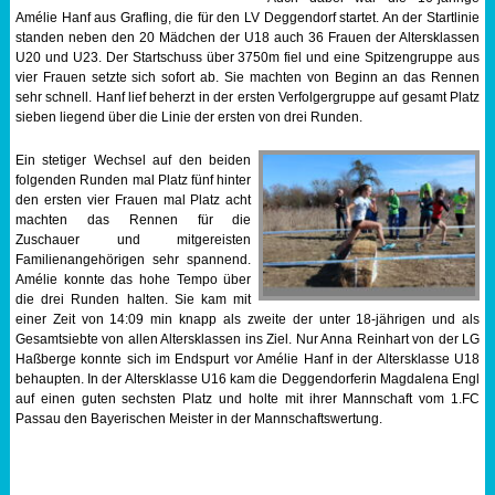
Amélie Hanf aus Grafling, die für den LV Deggendorf startet. An der Startlinie
Sportabzeichen
standen neben den 20 Mädchen der U18 auch 36 Frauen der Altersklassen
U20 und U23. Der Startschuss über 3750m fiel und eine Spitzengruppe aus
vier Frauen setzte sich sofort ab. Sie machten von Beginn an das Rennen
Tempo & Gymnastik
sehr schnell. Hanf lief beherzt in der ersten Verfolgergruppe auf gesamt Platz
sieben liegend über die Linie der ersten von drei Runden.
Ein stetiger Wechsel auf den beiden
folgenden Runden mal Platz fünf hinter
den ersten vier Frauen mal Platz acht
machten das Rennen für die
Zuschauer und mitgereisten
Familienangehörigen sehr spannend.
Amélie konnte das hohe Tempo über
die drei Runden halten. Sie kam mit
einer Zeit von 14:09 min knapp als zweite der unter 18-jährigen und als
Gesamtsiebte von allen Altersklassen ins Ziel. Nur Anna Reinhart von der LG
Haßberge konnte sich im Endspurt vor Amélie Hanf in der Altersklasse U18
behaupten. In der Altersklasse U16 kam die Deggendorferin Magdalena Engl
auf einen guten sechsten Platz und holte mit ihrer Mannschaft vom 1.FC
Passau den Bayerischen Meister in der Mannschaftswertung.