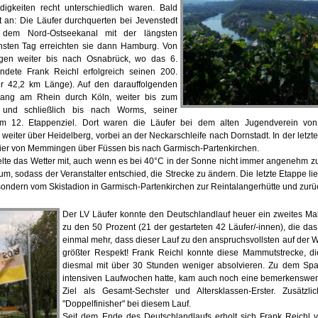
digkeiten recht unterschiedlich waren. Bald
t an: Die Läufer durchquerten bei Jevenstedt
 dem Nord-Ostseekanal mit der längsten
hsten Tag erreichten sie dann Hamburg. Von
ngen weiter bis nach Osnabrück, wo das 6.
ndete Frank Reichl erfolgreich seinen 200.
er 42,2 km Länge). Auf den darauffolgenden
tlang am Rhein durch Köln, weiter bis zum
und schließlich bis nach Worms, seiner
em 12. Etappenziel. Dort waren die Läufer bei dem alten Jugendverein vo
weiter über Heidelberg, vorbei an der Neckarschleife nach Dornstadt. In der letz
 hier von Memmingen über Füssen bis nach Garmisch-Partenkirchen.
elte das Wetter mit, auch wenn es bei 40°C in der Sonne nicht immer angenehm zu 
m, sodass der Veranstalter entschied, die Strecke zu ändern. Die letzte Etappe lie
 sondern vom Skistadion in Garmisch-Partenkirchen zur Reintalangerhütte und zurüc
Der LV Läufer konnte den Deutschlandlauf heuer ein zweites Ma
zu den 50 Prozent (21 der gestarteten 42 Läufer/-innen), die das 
einmal mehr, dass dieser Lauf zu den anspruchsvollsten auf der We
größter Respekt! Frank Reichl konnte diese Mammutstrecke, d
diesmal mit über 30 Stunden weniger absolvieren. Zu dem Spa
intensiven Laufwochen hatte, kam auch noch eine bemerkenswerte
Ziel als Gesamt-Sechster und Altersklassen-Erster. Zusätzli
"Doppelfinisher" bei diesem Lauf.
Seit dem Ende des Deutschlandlaufs erholt sich Frank Reichl