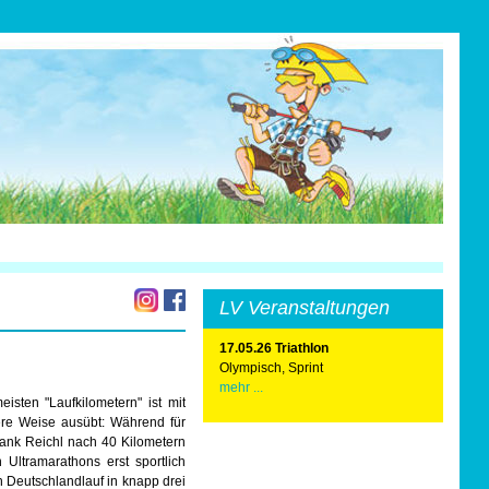
LV Veranstaltungen
17.05.26 Triathlon
Olympisch, Sprint
mehr ...
sten "Laufkilometern" ist mit
ere Weise ausübt: Während für
Frank Reichl nach 40 Kilometern
 Ultramarathons erst sportlich
en Deutschlandlauf in knapp drei