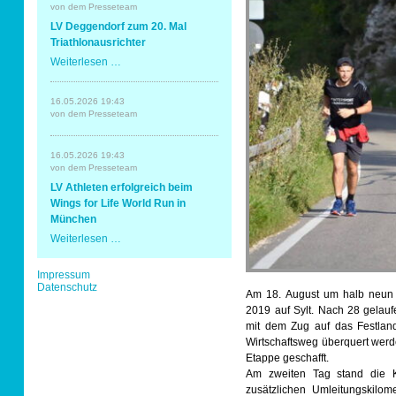
Erding
von dem Presseteam
mit
Sportabzeichen
LV Deggendorf zum 20. Mal
Spaß
und
Triathlonausrichter
Erfolg
LV
Weiterlesen …
Tempo & Gymnastik
Deggendorf
zum
20.
16.05.2026 19:43
Mal
von dem Presseteam
Triathlonausrichter
16.05.2026 19:43
von dem Presseteam
LV Athleten erfolgreich beim
Wings for Life World Run in
München
LV
Weiterlesen …
Athleten
erfolgreich
Navigation
Impressum
beim
überspringen
Datenschutz
Wings
Am 18. August um halb neun f
for
2019 auf Sylt. Nach 28 gelauf
Life
World
mit dem Zug auf das Festlan
Run
Wirtschaftsweg überquert werd
in
Etappe geschafft.
München
Am zweiten Tag stand die K
zusätzlichen Umleitungskilome