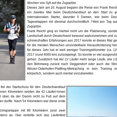
Wochen von Sylt auf die Zugspitze.
Dieses Jahr am 16. August begann die Reise von Frank Reic
ein zweites Mal beim Deutschlandlauf an den Start zu g
internationalen Starter, darunter 5 Damen, wie beim De
Tagesetappen mit diesmal durchschnittlich 74km pro Tag au
Zugspitze.
Frank Reichl ging es hierbei nicht um die Platzierung, sond
Landschaft durch Deutschland bewusst wahrzunehmen und zu 
schmerzhaften Erfahrungen aus 2017 konnte er dieses Mal ge
für die meisten Menschen unvorstellbare Herausforderung he
für dieses Jahr hat er weit weniger Trainingskilometer (ca. 1
2017 (rund 4000 km) zurückgelegt. So konnte er viel ausgeruhter
gehen. Zusätzlich hat der LV Läufer mehr lange Läufe, wie z.
den Böhmweg zurück nach Deggendorf oder auch die Streck
Winzer-Osterhofen-Plattling-Mietraching in sein Training
körperlich, sondern auch mental vorzubereiten.
iel der Startschuss für den Deutschlandlauf
enen Kilometern setzten die 42 Läufer/-innen
d über, da der Damm nicht zu Fuß auf dem
en durfte. Nach 54 Kilometern war diese erste
önigsetappe mit 88 Kilometern (und zwei
tern) an. Hier verteilte sich das Läuferfeld