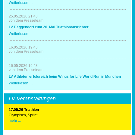
LV
Weiterlesen …
-
Triathleten
in
25.05.2026 21:43
Erding
von dem Presseteam
mit
LV Deggendorf zum 20. Mal Triathlonausrichter
Spaß
und
LV
Weiterlesen …
Erfolg
Deggendorf
zum
20.
16.05.2026 19:43
Mal
von dem Presseteam
Triathlonausrichter
16.05.2026 19:43
von dem Presseteam
LV Athleten erfolgreich beim Wings for Life World Run in München
LV
Weiterlesen …
Athleten
erfolgreich
beim
LV Veranstaltungen
Wings
for
Life
17.05.26 Triathlon
World
Olympisch, Sprint
Run
mehr ...
in
München