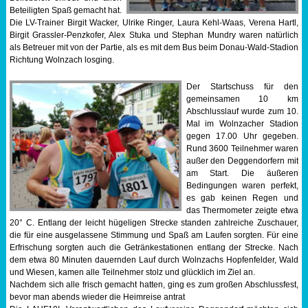
Beteiligten Spaß gemacht hat.
Die LV-Trainer Birgit Wacker, Ulrike Ringer, Laura Kehl-Waas, Verena Hartl,
Birgit Grassler-Penzkofer, Alex Stuka und Stephan Mundry waren natürlich
als Betreuer mit von der Partie, als es mit dem Bus beim Donau-Wald-Stadion
Richtung Wolnzach losging.
Der Startschuss für den
gemeinsamen 10 km
Abschlusslauf wurde zum 10.
Mal im Wolnzacher Stadion
gegen 17.00 Uhr gegeben.
Rund 3600 Teilnehmer waren
außer den Deggendorfern mit
am Start. Die äußeren
Bedingungen waren perfekt,
es gab keinen Regen und
das Thermometer zeigte etwa
20° C. Entlang der leicht hügeligen Strecke standen zahlreiche Zuschauer,
die für eine ausgelassene Stimmung und Spaß am Laufen sorgten. Für eine
Erfrischung sorgten auch die Getränkestationen entlang der Strecke. Nach
dem etwa 80 Minuten dauernden Lauf durch Wolnzachs Hopfenfelder, Wald
und Wiesen, kamen alle Teilnehmer stolz und glücklich im Ziel an.
Nachdem sich alle frisch gemacht hatten, ging es zum großen Abschlussfest,
bevor man abends wieder die Heimreise antrat