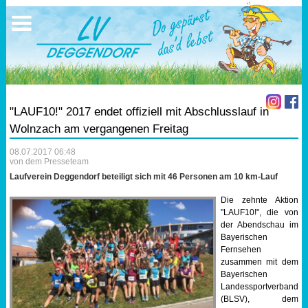
Ausschreibungen
Sportangebote
Ergebnisse
Verein
Trainingszeiten
17.05.2026 Triathlon
Ergebnisse
Mitgliedschaft
Laufen
Vereinskleidung
"LAUF10!" 2017 endet offiziell mit Abschlusslauf in
Lauf 10
Vorstandschaft
Wolnzach am vergangenen Freitag
08.07.2017 06:48
Triathlon
Übungs- Gruppenleiter
von dem Presseteam
Laufverein Deggendorf beteiligt sich mit 46 Personen am 10 km-Lauf
Nordic Walking
Dokumente
Die zehnte Aktion
"LAUF10!", die von
Schwimmen
SEPA Info
der Abendschau im
Bayerischen
Fernsehen
Orientierungslauf
Bankverbindung
zusammen mit dem
Bayerischen
Landessportverband
Nachwuchsförderung
(BLSV), dem