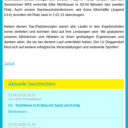
Seniorinnen W55 erreichte Elke Mühlbauer in 50:04 Minuten den zweiten
Platz. Auch unsere Nachwuchsläuferinnen, wie Anna Altschäffel (Jugend
U14), konnten mit Platz zwei in 1:01:15 überzeugen.
Neben diesen Top-Platzierungen waren alle Läufer in den Ergebnislisten
vorne vertreten und konnten stolz auf ihre Leistungen sein. Wir gratulieren
unseren Athletinnen und Athleten zu ihren großartigen Ergebnissen und
danken allen, die sie bei diesem Lauf unterstützt haben. Der LV Deggendorf
freut sich auf weitere erfolgreiche Veranstaltungen und motivierte Sportler!
Zurück
Aktuelle Nachrichten
23.06.2026 20:52
von dem Presseteam
LV - Triathleten in Erding mit Spaß und Erfolg
LV
Weiterlesen …
-
Triathleten
in
25.05.2026 21:43
Erding