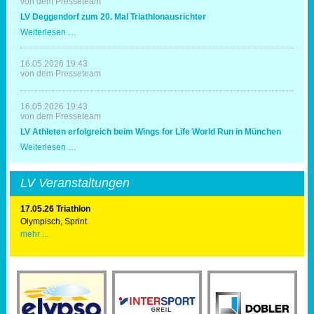
von dem Presseteam
mit
LV Deggendorf zum 20. Mal Triathlonausrichter
Spaß
und
LV
Weiterlesen …
Erfolg
Deggendorf
zum
20.
16.05.2026 19:43
Mal
von dem Presseteam
Triathlonausrichter
16.05.2026 19:43
von dem Presseteam
LV Athleten erfolgreich beim Wings for Life World Run in München
LV
Weiterlesen …
Athleten
erfolgreich
beim
LV Veranstaltungen
Wings
for
Life
17.05.26 Triathlon
World
Olympisch, Sprint
Run
mehr ...
in
München