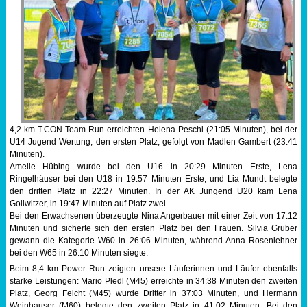
4,2 km T.CON Team Run erreichten Helena Peschl (21:05 Minuten), bei der
U14 Jugend Wertung, den ersten Platz, gefolgt von Madlen Gambert (23:41
Minuten).
Amelie Hübing wurde bei den U16 in 20:29 Minuten Erste, Lena
Ringelhäuser bei den U18 in 19:57 Minuten Erste, und Lia Mundt belegte
den dritten Platz in 22:27 Minuten. In der AK Jungend U20 kam Lena
Gollwitzer, in 19:47 Minuten auf Platz zwei.
Bei den Erwachsenen überzeugte Nina Angerbauer mit einer Zeit von 17:12
Minuten und sicherte sich den ersten Platz bei den Frauen. Silvia Gruber
gewann die Kategorie W60 in 26:06 Minuten, während Anna Rosenlehner
bei den W65 in 26:10 Minuten siegte.
Beim 8,4 km Power Run zeigten unsere Läuferinnen und Läufer ebenfalls
starke Leistungen: Mario Pledl (M45) erreichte in 34:38 Minuten den zweiten
Platz, Georg Feicht (M45) wurde Dritter in 37:03 Minuten, und Hermann
Weinhauser (M60) belegte den zweiten Platz in 41:02 Minuten. Bei den