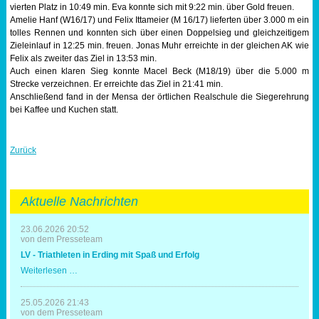
vierten Platz in 10:49 min. Eva konnte sich mit 9:22 min. über Gold freuen.
Amelie Hanf (W16/17) und Felix Ittameier (M 16/17) lieferten über 3.000 m ein
tolles Rennen und konnten sich über einen Doppelsieg und gleichzeitigem
Zieleinlauf in 12:25 min. freuen. Jonas Muhr erreichte in der gleichen AK wie
Felix als zweiter das Ziel in 13:53 min.
Auch einen klaren Sieg konnte Macel Beck (M18/19) über die 5.000 m
Strecke verzeichnen. Er erreichte das Ziel in 21:41 min.
Anschließend fand in der Mensa der örtlichen Realschule die Siegerehrung
bei Kaffee und Kuchen statt.
Zurück
Aktuelle Nachrichten
23.06.2026 20:52
von dem Presseteam
LV - Triathleten in Erding mit Spaß und Erfolg
LV
Weiterlesen …
-
Triathleten
in
25.05.2026 21:43
Erding
von dem Presseteam