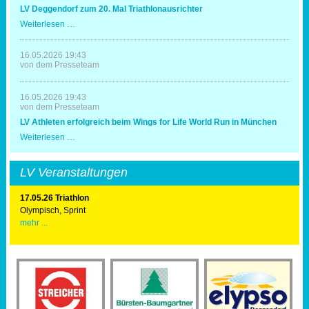
mit
LV Deggendorf zum 20. Mal Triathlonausrichter
Spaß
und
LV
Weiterlesen …
Erfolg
Deggendorf
zum
20.
16.05.2026 19:43
Mal
von dem Presseteam
Triathlonausrichter
16.05.2026 19:43
von dem Presseteam
LV Athleten erfolgreich beim Wings for Life World Run in München
LV
Weiterlesen …
Athleten
erfolgreich
beim
LV Veranstaltungen
Wings
for
Life
17.05.26 Triathlon
World
Olympisch, Sprint
Run
mehr ...
in
München