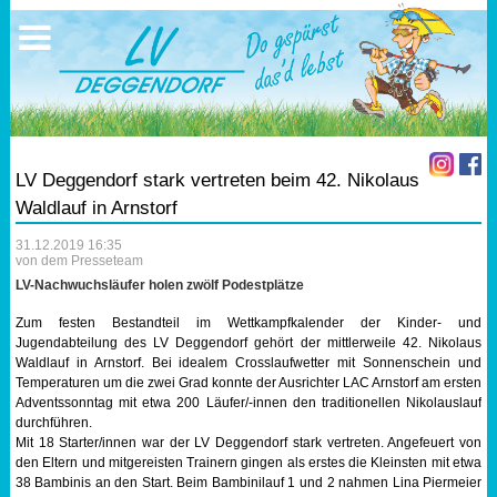
Ausschreibungen
Sportangebote
Ergebnisse
Verein
Trainingszeiten
17.05.2026 Triathlon
Ergebnisse
Mitgliedschaft
Laufen
Vereinskleidung
LV Deggendorf stark vertreten beim 42. Nikolaus
Lauf 10
Vorstandschaft
Waldlauf in Arnstorf
31.12.2019 16:35
Triathlon
Übungs- Gruppenleiter
von dem Presseteam
LV-Nachwuchsläufer holen zwölf Podestplätze
Nordic Walking
Dokumente
Zum festen Bestandteil im Wettkampfkalender der Kinder- und
Jugendabteilung des LV Deggendorf gehört der mittlerweile 42. Nikolaus
Schwimmen
SEPA Info
Waldlauf in Arnstorf. Bei idealem Crosslaufwetter mit Sonnenschein und
Temperaturen um die zwei Grad konnte der Ausrichter LAC Arnstorf am ersten
Adventssonntag mit etwa 200 Läufer/-innen den traditionellen Nikolauslauf
Orientierungslauf
Bankverbindung
durchführen.
Mit 18 Starter/innen war der LV Deggendorf stark vertreten. Angefeuert von
den Eltern und mitgereisten Trainern gingen als erstes die Kleinsten mit etwa
Nachwuchsförderung
38 Bambinis an den Start. Beim Bambinilauf 1 und 2 nahmen Lina Piermeier