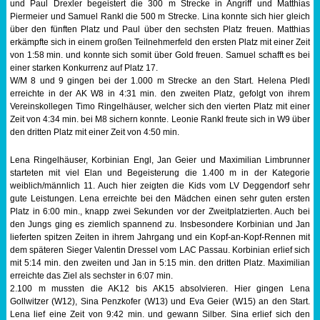
und Paul Drexler begeistert die 300 m Strecke in Angriff und Matthias
Piermeier und Samuel Rankl die 500 m Strecke. Lina konnte sich hier gleich
Sportabzeichen
über den fünften Platz und Paul über den sechsten Platz freuen. Matthias
erkämpfte sich in einem großen Teilnehmerfeld den ersten Platz mit einer Zeit
Tempo & Gymnastik
von 1:58 min. und konnte sich somit über Gold freuen. Samuel schafft es bei
einer starken Konkurrenz auf Platz 17.
W/M 8 und 9 gingen bei der 1.000 m Strecke an den Start. Helena Pledl
erreichte in der AK W8 in 4:31 min. den zweiten Platz, gefolgt von ihrem
Vereinskollegen Timo Ringelhäuser, welcher sich den vierten Platz mit einer
Zeit von 4:34 min. bei M8 sichern konnte. Leonie Rankl freute sich in W9 über
den dritten Platz mit einer Zeit von 4:50 min.
Lena Ringelhäuser, Korbinian Engl, Jan Geier und Maximilian Limbrunner
starteten mit viel Elan und Begeisterung die 1.400 m in der Kategorie
weiblich/männlich 11. Auch hier zeigten die Kids vom LV Deggendorf sehr
gute Leistungen. Lena erreichte bei den Mädchen einen sehr guten ersten
Platz in 6:00 min., knapp zwei Sekunden vor der Zweitplatzierten. Auch bei
den Jungs ging es ziemlich spannend zu. Insbesondere Korbinian und Jan
lieferten spitzen Zeiten in ihrem Jahrgang und ein Kopf-an-Kopf-Rennen mit
dem späteren Sieger Valentin Dressel vom LAC Passau. Korbinian erlief sich
mit 5:14 min. den zweiten und Jan in 5:15 min. den dritten Platz. Maximilian
erreichte das Ziel als sechster in 6:07 min.
2.100 m mussten die AK12 bis AK15 absolvieren. Hier gingen Lena
Gollwitzer (W12), Sina Penzkofer (W13) und Eva Geier (W15) an den Start.
Lena lief eine Zeit von 9:42 min. und gewann Silber. Sina erlief sich den