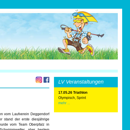
LV Veranstaltungen
17.05.26 Triathlon
Olympisch, Sprint
mehr ...
ten vom Laufverein Deggendorf
r stand der erste diesjährige
“ wurde vom Team Oberpfalz in
 Schwimmwetter, aber bestem