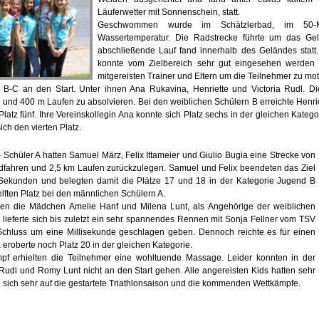
Läuferwetter mit Sonnenschein, statt.
Geschwommen wurde im Schätzlerbad, im 50-M
Wassertemperatur. Die Radstrecke führte um das Ge
abschließende Lauf fand innerhalb des Geländes statt.
konnte vom Zielbereich sehr gut eingesehen werden u
mitgereisten Trainer und Eltern um die Teilnehmer zu mot
r B-C an den Start. Unter ihnen Ana Rukavina, Henriette und Victoria Rudl. 
nd 400 m Laufen zu absolvieren. Bei den weiblichen Schülern B erreichte Henriett
Platz fünf. Ihre Vereinskollegin Ana konnte sich Platz sechs in der gleichen Kateg
ich den vierten Platz.
Schüler A hatten Samuel März, Felix Ittameier und Giulio Bugia eine Strecke von
ahren und 2,5 km Laufen zurückzulegen. Samuel und Felix beendeten das Ziel
Sekunden und belegten damit die Plätze 17 und 18 in der Kategorie Jugend B
elften Platz bei den männlichen Schülern A.
gen die Mädchen Amelie Hanf und Milena Lunt, als Angehörige der weiblichen
 lieferte sich bis zuletzt ein sehr spannendes Rennen mit Sonja Fellner vom TSV
Schluss um eine Millisekunde geschlagen geben. Dennoch reichte es für einen
a eroberte noch Platz 20 in der gleichen Kategorie.
pf erhielten die Teilnehmer eine wohltuende Massage. Leider konnten in der
Rudl und Romy Lunt nicht an den Start gehen. Alle angereisten Kids hatten sehr
 sich sehr auf die gestartete Triathlonsaison und die kommenden Wettkämpfe.