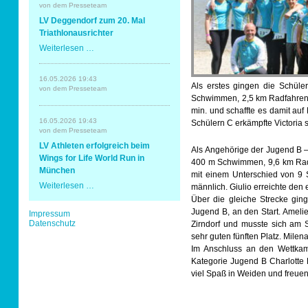
Erding
von dem Presseteam
mit
Sportabzeichen
LV Deggendorf zum 20. Mal
Spaß
und
Triathlonausrichter
Erfolg
LV
Weiterlesen …
Tempo & Gymnastik
Deggendorf
zum
20.
16.05.2026 19:43
Mal
Als erstes gingen die Schüle
von dem Presseteam
Triathlonausrichter
Schwimmen, 2,5 km Radfahren u
min. und schaffte es damit auf 
16.05.2026 19:43
Schülern C erkämpfte Victoria s
von dem Presseteam
LV Athleten erfolgreich beim
Als Angehörige der Jugend B – 
Wings for Life World Run in
400 m Schwimmen, 9,6 km Radf
München
mit einem Unterschied von 9 
LV
Weiterlesen …
männlich. Giulio erreichte den 
Athleten
Über die gleiche Strecke gin
erfolgreich
Jugend B, an den Start. Amelie
Navigation
Impressum
beim
überspringen
Datenschutz
Wings
Zirndorf und musste sich am 
for
sehr guten fünften Platz. Milen
Life
Im Anschluss an den Wettkam
World
Kategorie Jugend B Charlotte 
Run
in
viel Spaß in Weiden und freuen
München