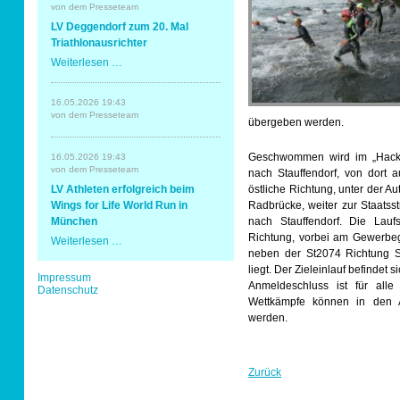
Erding
von dem Presseteam
mit
Sportabzeichen
LV Deggendorf zum 20. Mal
Spaß
und
Triathlonausrichter
Erfolg
LV
Weiterlesen …
Tempo & Gymnastik
Deggendorf
zum
20.
16.05.2026 19:43
Mal
von dem Presseteam
übergeben werden.
Triathlonausrichter
Geschwommen wird im „Hacker
16.05.2026 19:43
von dem Presseteam
nach Stauffendorf, von dort 
LV Athleten erfolgreich beim
östliche Richtung, unter der A
Wings for Life World Run in
Radbrücke, weiter zur Staatsst
München
nach Stauffendorf. Die Lauf
Richtung, vorbei am Gewerbeg
LV
Weiterlesen …
Athleten
neben der St2074 Richtung S
erfolgreich
liegt. Der Zieleinlauf befindet
Navigation
Impressum
beim
Anmeldeschluss ist für alle
überspringen
Datenschutz
Wings
Wettkämpfe können in den 
for
Life
werden.
World
Run
in
München
Zurück