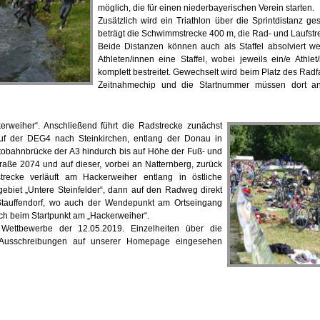
möglich, die für einen niederbayerischen Verein starten.
Zusätzlich wird ein Triathlon über die Sprintdistanz g
beträgt die Schwimmstrecke 400 m, die Rad- und Laufstr
Beide Distanzen können auch als Staffel absolviert we
Athleten/innen eine Staffel, wobei jeweils ein/e Athle
komplett bestreitet. Gewechselt wird beim Platz des Rad
Zeitnahmechip und die Startnummer müssen dort an 
weiher“. Anschließend führt die Radstrecke zunächst
auf der DEG4 nach Steinkirchen, entlang der Donau in
utobahnbrücke der A3 hindurch bis auf Höhe der Fuß- und
raße 2074 und auf dieser, vorbei an Natternberg, zurück
strecke verläuft am Hackerweiher entlang in östliche
ebiet „Untere Steinfelder“, dann auf den Radweg direkt
tauffendorf, wo auch der Wendepunkt am Ortseingang
 sich beim Startpunkt am „Hackerweiher“.
 Wettbewerbe der 12.05.2019. Einzelheiten über die
Ausschreibungen auf unserer Homepage eingesehen