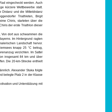
 Rad eingecheckt werden. Auch
ge kürzere Wettbewerbe statt.
e Distanz und die Mitteldistanz
endorfer Triathleten, Birgit
me Chiris, starteten über die
hiris der erste Triathlon dieser
t. Von dort aus schwammen die
ayerns. Im Hintergrund ragten
malerischen Landschaft hervor.
iemsees knapp 25 °C betrug,
renanzug verzichten. Im Sattel
von insgesamt 84 km und über
en. Die 20-km-Strecke enthielt
ännlich. Alexander Stuka folgte
d belegte Platz 2 in der Klasse
otivation und Unterstützung mit