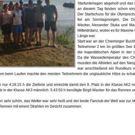
Startunterlagen abgeholt und das
an diesem Tag fanden schon eini
Der Startschuss für die Olympisch
fiel am Sonntagmorgen. Die Degg
Wacker, Alexander Stuka und Maxi
Mitteldistanz, wobei es für Maxime C
Länge war.
Start war an der Chieminger Buch
Teilnehmer 2 km im größten See B
die majestätischen Alpen in der 
Da die Wassertemperatur des Ch
mussten die Athleten auf den Neop
war anschließend ein Rundkurs 
em beim Laufen machte den meisten Teilnehmern die unglaubliche Hitze zu schaff
.
nur 4:18:15 h die Ziellinie und erreichte damit den 8. Platz in der Klasse AK2 m
tz in der Klasse AK3 männlich. 5:43:50 h benötigte Birgit Wacker für das Rennen un
lon sehr schön, das Wetter war sehr heiß und der beste Fanclub der Welt war zur M
as Rennen mit einem Strahlen im Gesicht zusammen.