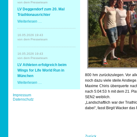
Erding
von dem Presseteam
mit
Sportabzeichen
LV Deggendorf zum 20. Mal
Spaß
und
Triathlonausrichter
Erfolg
LV
Weiterlesen …
Tempo & Gymnastik
Deggendorf
zum
20.
16.05.2026 19:43
Mal
von dem Presseteam
Triathlonausrichter
16.05.2026 19:43
von dem Presseteam
LV Athleten erfolgreich beim
Wings for Life World Run in
800 hm zurückzulegen. Vor all
München
noch dazu viele steile Anstiege
LV
Weiterlesen …
Maxime Chiris überquerte nach 
Athleten
erfolgreich
nach 5:04:53 h mit dem 21. Pla
Navigation
Impressum
beim
SEN2 weiblich.
überspringen
Datenschutz
Wings
„Landschaftlich war der Triath
for
Life
dabei“, fasst Birgit Wacker d
World
Run
in
München
Zurück