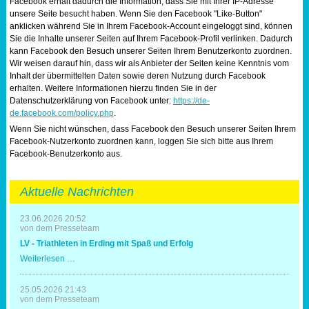
Facebook erhält dadurch die Information, dass Sie mit Ihrer IP-Adresse
unsere Seite besucht haben. Wenn Sie den Facebook "Like-Button"
anklicken während Sie in Ihrem Facebook-Account eingeloggt sind, können
Sie die Inhalte unserer Seiten auf Ihrem Facebook-Profil verlinken. Dadurch
kann Facebook den Besuch unserer Seiten Ihrem Benutzerkonto zuordnen.
Wir weisen darauf hin, dass wir als Anbieter der Seiten keine Kenntnis vom
Inhalt der übermittelten Daten sowie deren Nutzung durch Facebook
erhalten. Weitere Informationen hierzu finden Sie in der
Datenschutzerklärung von Facebook unter:
https://de-
de.facebook.com/policy.php
.
Wenn Sie nicht wünschen, dass Facebook den Besuch unserer Seiten Ihrem
Facebook-Nutzerkonto zuordnen kann, loggen Sie sich bitte aus Ihrem
Facebook-Benutzerkonto aus.
Aktuelle Nachrichten
23.06.2026 20:52
von dem Presseteam
LV - Triathleten in Erding mit Spaß und Erfolg
LV
Weiterlesen …
-
Triathleten
in
25.05.2026 21:43
Erding
von dem Presseteam
mit