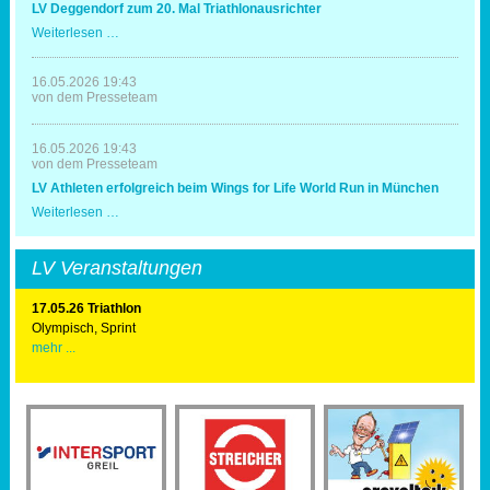
LV Deggendorf zum 20. Mal Triathlonausrichter
Spaß
und
LV
Weiterlesen …
Erfolg
Deggendorf
zum
20.
16.05.2026 19:43
Mal
von dem Presseteam
Triathlonausrichter
16.05.2026 19:43
von dem Presseteam
LV Athleten erfolgreich beim Wings for Life World Run in München
LV
Weiterlesen …
Athleten
erfolgreich
beim
LV Veranstaltungen
Wings
for
Life
17.05.26 Triathlon
World
Olympisch, Sprint
Run
mehr ...
in
München