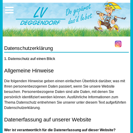
Ausschreibungen
Sportangebote
Ergebnisse
Verein
Trainingszeiten
17.05.2026 Triathlon
Ergebnisse
Mitgliedschaft
Laufen
Vereinskleidung
Datenschutzerklärung
Lauf 10
Vorstandschaft
1. Datenschutz auf einen Blick
Triathlon
Übungs- Gruppenleiter
Allgemeine Hinweise
Die folgenden Hinweise geben einen einfachen Überblick darüber, was mit
Nordic Walking
Dokumente
Ihren personenbezogenen Daten passiert, wenn Sie unsere Website
besuchen. Personenbezogene Daten sind alle Daten, mit denen Sie
Schwimmen
SEPA Info
persönlich identifiziert werden können. Ausführliche Informationen zum
Thema Datenschutz entnehmen Sie unserer unter diesem Text aufgeführten
Datenschutzerklärung.
Orientierungslauf
Bankverbindung
Datenerfassung auf unserer Website
Nachwuchsförderung
Wer ist verantwortlich für die Datenerfassung auf dieser Website?