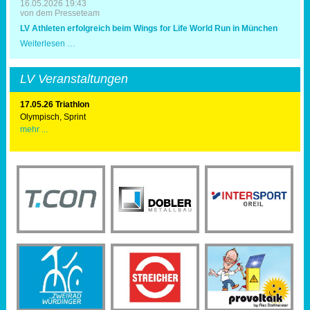
16.05.2026 19:43
von dem Presseteam
LV Athleten erfolgreich beim Wings for Life World Run in München
LV
Weiterlesen …
Athleten
erfolgreich
beim
LV Veranstaltungen
Wings
for
Life
17.05.26 Triathlon
World
Olympisch, Sprint
Run
mehr ...
in
München