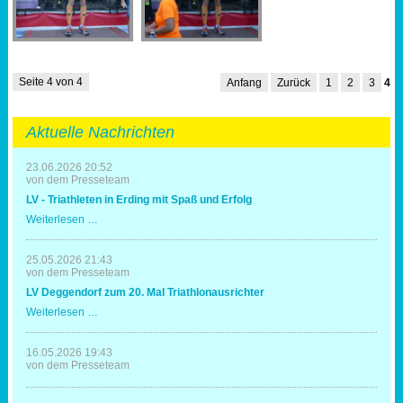
Seite 4 von 4
Anfang
Zurück
1
2
3
4
Aktuelle Nachrichten
23.06.2026 20:52
von dem Presseteam
LV - Triathleten in Erding mit Spaß und Erfolg
LV
Weiterlesen …
-
Triathleten
in
25.05.2026 21:43
Erding
von dem Presseteam
mit
LV Deggendorf zum 20. Mal Triathlonausrichter
Spaß
und
LV
Weiterlesen …
Erfolg
Deggendorf
zum
20.
16.05.2026 19:43
Mal
von dem Presseteam
Triathlonausrichter