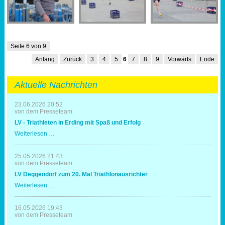
Seite 6 von 9
Anfang
Zurück
3
4
5
6
7
8
9
Vorwärts
Ende
Aktuelle Nachrichten
23.06.2026 20:52
von dem Presseteam
LV - Triathleten in Erding mit Spaß und Erfolg
LV
Weiterlesen …
-
Triathleten
in
25.05.2026 21:43
Erding
von dem Presseteam
mit
LV Deggendorf zum 20. Mal Triathlonausrichter
Spaß
und
LV
Weiterlesen …
Erfolg
Deggendorf
zum
20.
16.05.2026 19:43
Mal
von dem Presseteam
Triathlonausrichter