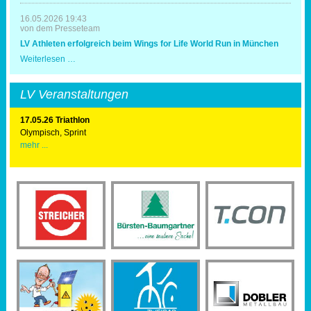
16.05.2026 19:43
von dem Presseteam
LV Athleten erfolgreich beim Wings for Life World Run in München
LV
Weiterlesen …
Athleten
erfolgreich
beim
LV Veranstaltungen
Wings
for
Life
17.05.26 Triathlon
World
Olympisch, Sprint
Run
mehr ...
in
München